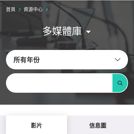
首頁
資源中心
多媒體庫
所有年份
關鍵字
搜尋
影片
信息圖