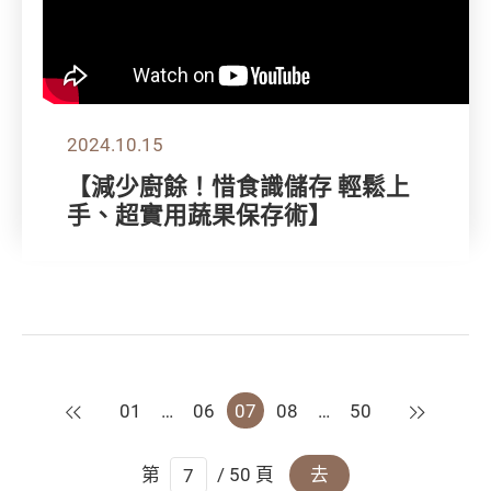
2024.10.15
【減少廚餘！惜食識儲存 輕鬆上
手、超實用蔬果保存術】
上一頁
下一頁
01
…
06
07
08
…
50
第
/ 50 頁
去