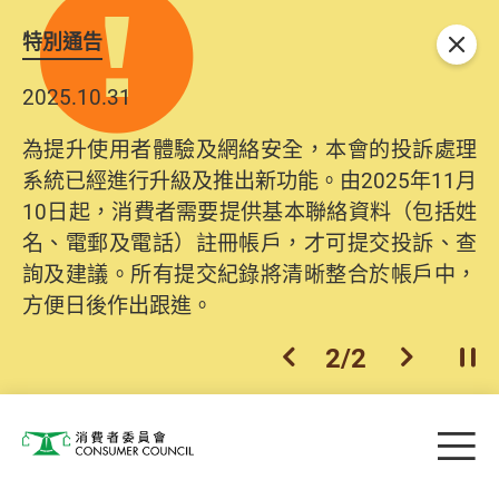
特別通告
關閉
2025.10.31
為提升使用者體驗及網絡安全，本會的投訴處理
系統已經進行升級及推出新功能。由2025年11月
10日起，消費者需要提供基本聯絡資料（包括姓
名、電郵及電話）註冊帳戶，才可提交投訴、查
詢及建議。所有提交紀錄將清晰整合於帳戶中，
方便日後作出跟進。
2
/
2
上一個
下一個
開
Skip to main content
目
消費者委員會