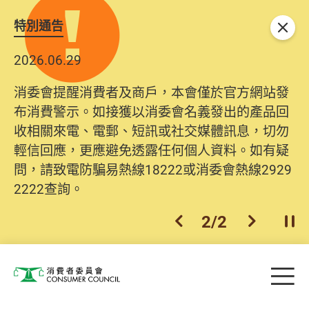
特別通告
關閉
2026.06.29
2025.10.31
消委會提醒消費者及商戶，本會僅於官方網站發
為提升使用者體驗及網絡安全，本會的投訴處理
布消費警示。如接獲以消委會名義發出的產品回
系統已經進行升級及推出新功能。由2025年11月
收相關來電、電郵、短訊或社交媒體訊息，切勿
10日起，消費者需要提供基本聯絡資料（包括姓
輕信回應，更應避免透露任何個人資料。如有疑
名、電郵及電話）註冊帳戶，才可提交投訴、查
問，請致電防騙易熱線18222或消委會熱線2929
詢及建議。所有提交紀錄將清晰整合於帳戶中，
2222查詢。
方便日後作出跟進。
2
/
2
上一個
下一個
開
Skip to main content
目
消費者委員會