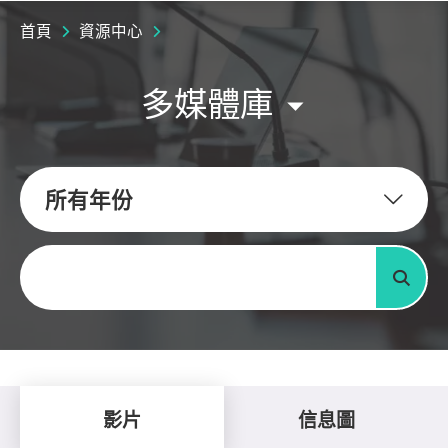
首頁
資源中心
多媒體庫
所有年份
關鍵字
搜尋
影片
信息圖