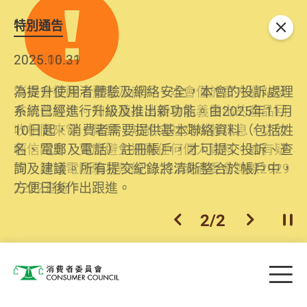
特別通告
關閉
2026.06.29
2025.10.31
消委會提醒消費者及商戶，本會僅於官方網站發
為提升使用者體驗及網絡安全，本會的投訴處理
布消費警示。如接獲以消委會名義發出的產品回
系統已經進行升級及推出新功能。由2025年11月
收相關來電、電郵、短訊或社交媒體訊息，切勿
10日起，消費者需要提供基本聯絡資料（包括姓
輕信回應，更應避免透露任何個人資料。如有疑
名、電郵及電話）註冊帳戶，才可提交投訴、查
問，請致電防騙易熱線18222或消委會熱線2929
詢及建議。所有提交紀錄將清晰整合於帳戶中，
2222查詢。
方便日後作出跟進。
2
/
2
上一個
下一個
開
Skip to main content
目
消費者委員會