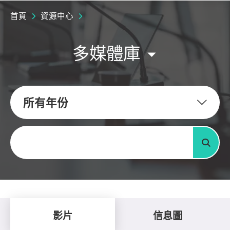
首頁
資源中心
多媒體庫
所有年份
關鍵字
搜尋
影片
信息圖