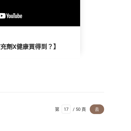
油補充劑X健康買得到？】
第
/ 50 頁
去