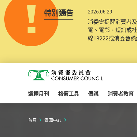
特別通告
2026.06.29
2025.10.31
消委會提醒消費者
為提升使用者體驗及
電、電郵、短訊或
消費者需要提供基
線18222或消委會熱線
紀錄將清晰整合於
Skip to main content
消費者委員會
選擇月刊
格價工具
倡議
消費者教育
首頁
資源中心