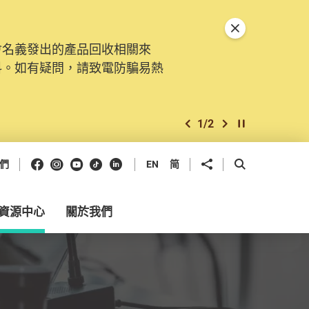
關閉特別通告
會名義發出的產品回收相關來
。由2025年11月10日起，
料。如有疑問，請致電防騙易熱
交投訴、查詢及建議。所有提交
2
/
2
上一個
下一個
開始/暫停幻燈
Facebook
Instagram
Youtube
抖音
領英
分享到
開啟搜尋框
們
EN
简
資源中心
關於我們