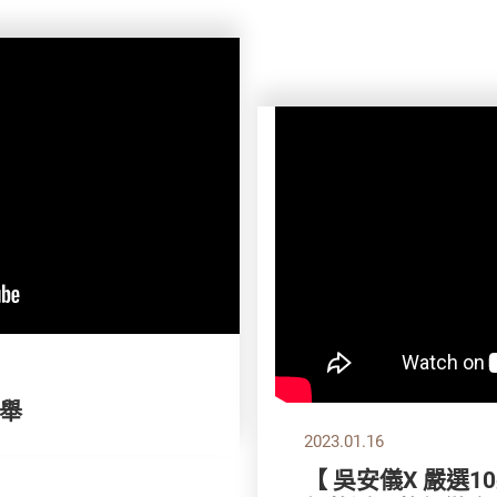
舉
2023.01.16
【 吳安儀X 嚴選