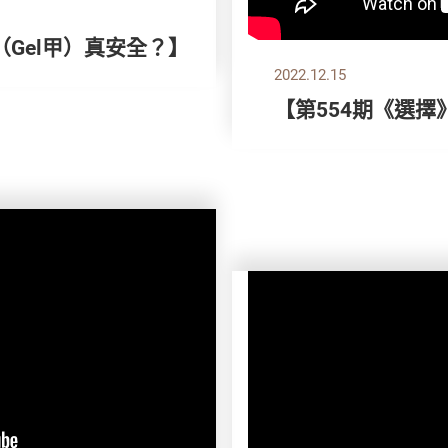
 （Gel甲）真安全？】
2022.12.15
【第554期《選