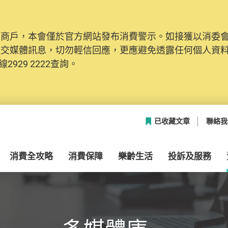
及商戶，本會僅於官方網站發布消費警示。如接獲以消委
網絡安全，本會的投訴處理系統已經進行升級及推出新功能
社交媒體訊息，切勿輕信回應，更應避免透露任何個人資
本聯絡資料（包括姓名、電郵及電話）註冊帳戶，才可提
2929 2222查詢。
帳戶中，方便日後作出跟進。
已收藏文章
聯絡我
消費全攻略
消費保障
樂齡生活
投訴及服務