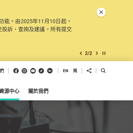
關閉特別通告
。由2025年11月10日起，
交投訴、查詢及建議。所有提交
2
/
2
上一個
下一個
開始/暫停幻燈
Facebook
Instagram
Youtube
抖音
領英
分享到
開啟搜尋框
們
EN
简
資源中心
關於我們