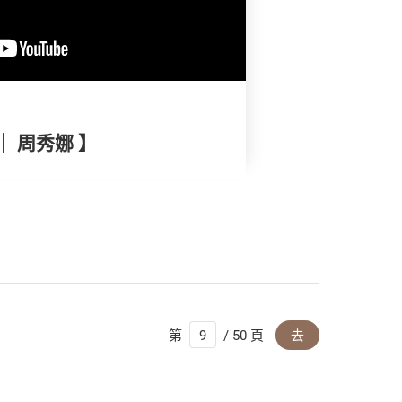
｜ 周秀娜 】
第
/ 50 頁
去