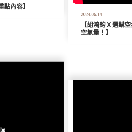
刊重點內容】
2024.06.14
【胡鴻鈞 X 選購
空氣量！】