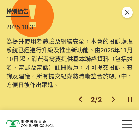
特別通告
關閉
2025.10.31
為提升使用者體驗及網絡安全，本會的投訴處理
系統已經進行升級及推出新功能。由2025年11月
10日起，消費者需要提供基本聯絡資料（包括姓
名、電郵及電話）註冊帳戶，才可提交投訴、查
詢及建議。所有提交紀錄將清晰整合於帳戶中，
方便日後作出跟進。
2
/
2
上一個
下一個
開
Skip to main content
目
消費者委員會