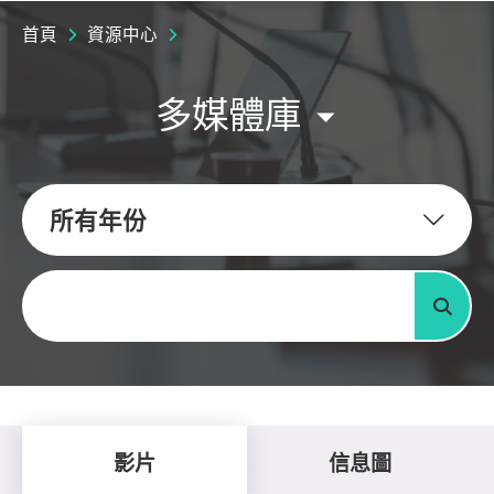
首頁
資源中心
多媒體庫
所有年份
關鍵字
搜尋
影片
信息圖