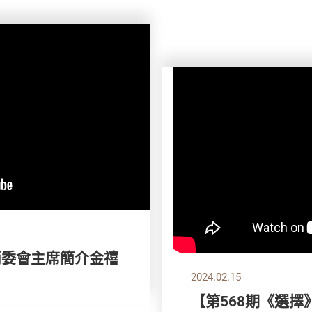
消委會主席簡介金禧
2024.02.15
【第568期《選