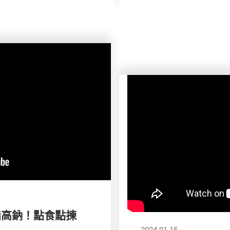
高脂高鈉！點食點揀
2024.01.15