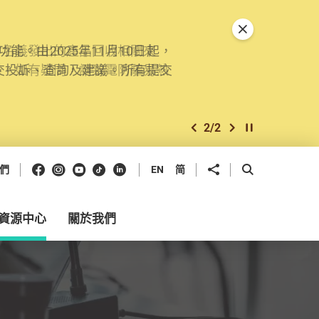
關閉特別通告
。由2025年11月10日起，
交投訴、查詢及建議。所有提交
2
/
2
上一個
下一個
開始/暫停幻燈
Facebook
Instagram
Youtube
抖音
領英
分享到
開啟搜尋框
們
EN
简
資源中心
關於我們