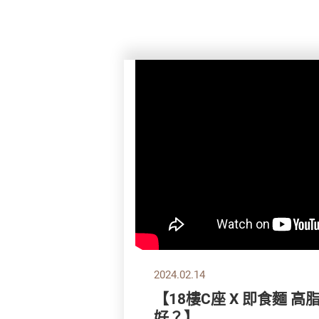
2024.02.14
【18樓C座 X 即食麵 
好？】