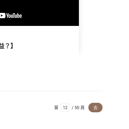
益？】
第
/ 50 頁
去