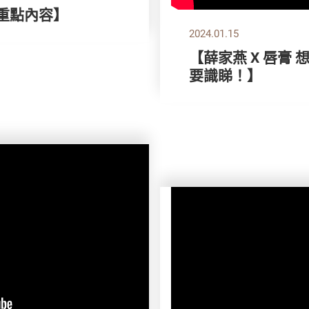
刊重點內容】
2024.01.15
【薛家燕 X 唇膏
要識睇！】