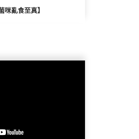
菌咪亂食至真】