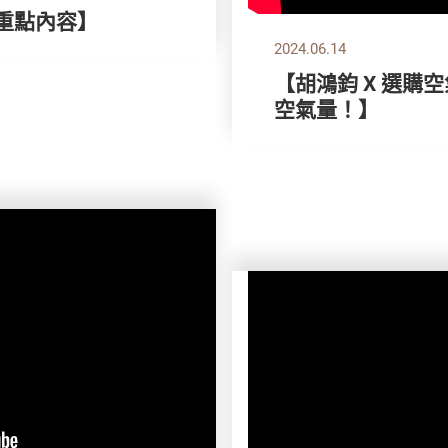
刊重點內容】
2024.06.14
【胡鴻鈞 X 選購
空氣量！】