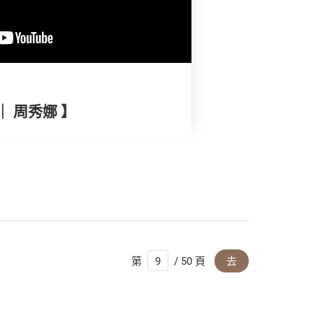
｜ 周秀娜 】
第
/ 50 頁
去