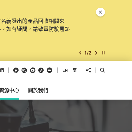
關閉特別通告
會名義發出的產品回收相關來
。由2025年11月10日起，
料。如有疑問，請致電防騙易熱
交投訴、查詢及建議。所有提交
2
/
2
上一個
下一個
開始/暫停幻燈
Facebook
Instagram
Youtube
抖音
領英
分享到
開啟搜尋框
們
EN
简
資源中心
關於我們