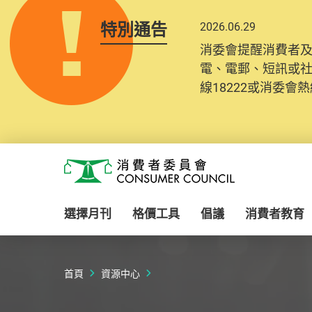
特別通告
2026.06.29
2025.10.31
消委會提醒消費者
為提升使用者體驗及
電、電郵、短訊或
消費者需要提供基
線18222或消委會熱線
紀錄將清晰整合於
Skip to main content
消費者委員會
選擇月刊
格價工具
倡議
消費者教育
首頁
資源中心