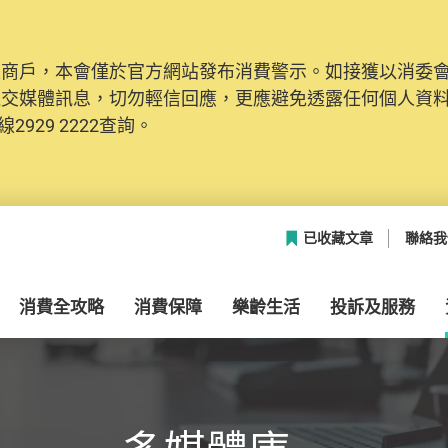
及商戶，本會僅於官方網站發布消費警示。如接獲以消委
網絡安全，本會的投訴處理系統已經進行升級及推出新功能
社交媒體訊息，切勿輕信回應，更應避免透露任何個人資
本聯絡資料（包括姓名、電郵及電話）註冊帳戶，才可提
2929 2222查詢。
帳戶中，方便日後作出跟進。
已收藏文章
聯絡我
消費全攻略
消費保障
樂齡生活
投訴及服務