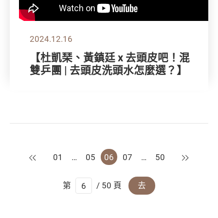
2024.12.16
【杜凱琹、黃鎮廷 x 去頭皮吧！混
雙乒團 | 去頭皮洗頭水怎麼選？】
上一頁
下一頁
01
…
05
06
07
…
50
第
/ 50 頁
去