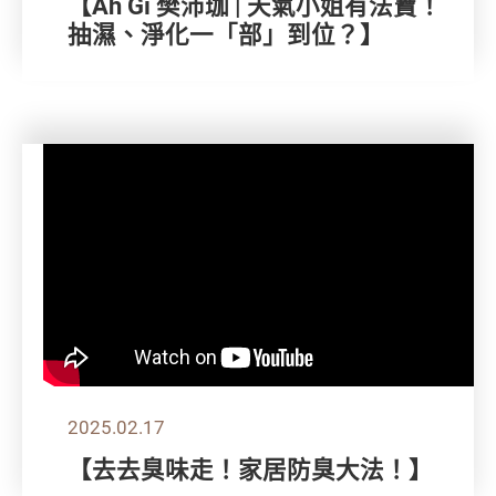
【Ah Gi 樊沛珈 | 天氣小姐有法寶！
抽濕、淨化一「部」到位？】
2025.02.17
【去去臭味走！家居防臭大法！】