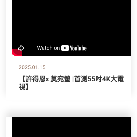
2025.01.15
【許得恩x 莫宛螢 |首測55吋4K大電
視】