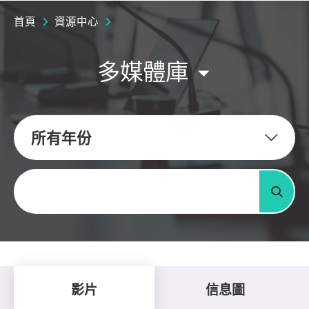
首頁
資源中心
多媒體庫
所有年份
關鍵字
搜尋
影片
信息圖