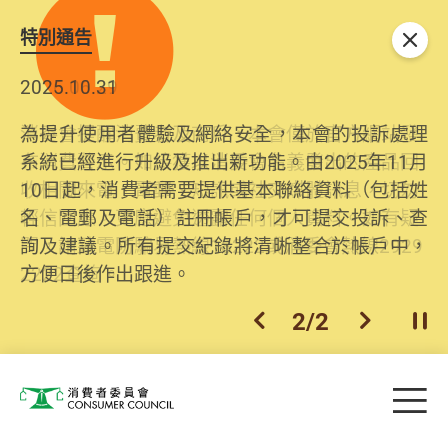
特別通告
關閉
2026.06.29
2025.10.31
消委會提醒消費者及商戶，本會僅於官方網站發
為提升使用者體驗及網絡安全，本會的投訴處理
布消費警示。如接獲以消委會名義發出的產品回
系統已經進行升級及推出新功能。由2025年11月
收相關來電、電郵、短訊或社交媒體訊息，切勿
10日起，消費者需要提供基本聯絡資料（包括姓
輕信回應，更應避免透露任何個人資料。如有疑
名、電郵及電話）註冊帳戶，才可提交投訴、查
問，請致電防騙易熱線18222或消委會熱線2929
詢及建議。所有提交紀錄將清晰整合於帳戶中，
2222查詢。
方便日後作出跟進。
2
/
2
上一個
下一個
開
Skip to main content
目
消費者委員會