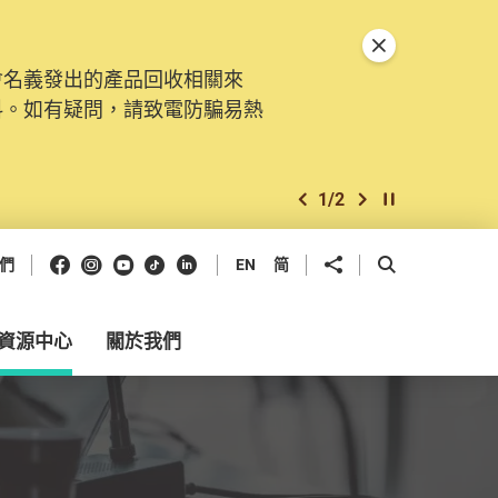
關閉特別通告
會名義發出的產品回收相關來
料。如有疑問，請致電防騙易熱
1
/
2
上一個
下一個
開始/暫停幻燈
Facebook
Instagram
Youtube
抖音
領英
分享到
開啟搜尋框
們
EN
简
資源中心
關於我們