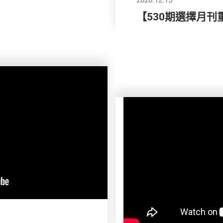
【530期選擇月刊