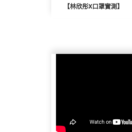
【林欣彤X口罩實測】