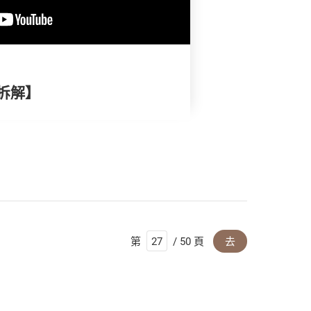
拆解】
第
/ 50 頁
去