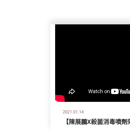
2021.01.14
【陳展鵬X殺菌消毒噴劑