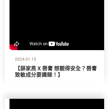
2024.01.15
【薛家燕 X 唇膏 想靚得安全？唇膏
致敏成分要識睇！】