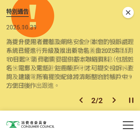
特別通告
關閉
2026.06.29
2025.10.31
消委會提醒消費者及商戶，本會僅於官方網站發
為提升使用者體驗及網絡安全，本會的投訴處理
布消費警示。如接獲以消委會名義發出的產品回
系統已經進行升級及推出新功能。由2025年11月
收相關來電、電郵、短訊或社交媒體訊息，切勿
10日起，消費者需要提供基本聯絡資料（包括姓
輕信回應，更應避免透露任何個人資料。如有疑
名、電郵及電話）註冊帳戶，才可提交投訴、查
問，請致電防騙易熱線18222或消委會熱線2929
詢及建議。所有提交紀錄將清晰整合於帳戶中，
2222查詢。
方便日後作出跟進。
2
/
2
上一個
下一個
開
Skip to main content
目
消費者委員會