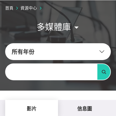
首頁
資源中心
多媒體庫
所有年份
關鍵字
搜尋
影片
信息圖