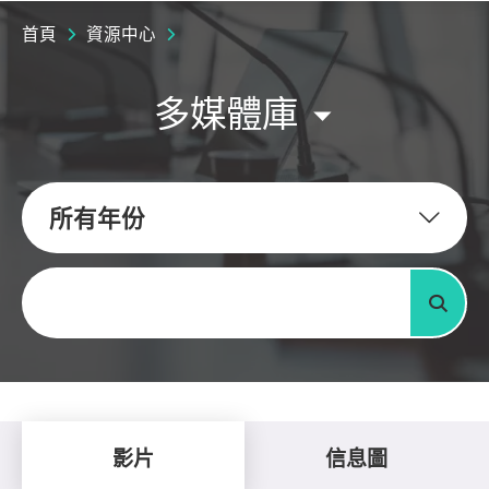
首頁
資源中心
多媒體庫
所有年份
關鍵字
搜尋
影片
信息圖