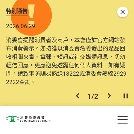
特別通告
關閉
2026.06.29
2025.10.31
消委會提醒消費者及商戶，本會僅於官方網站發
為提升使用者體驗及網絡安全，本會的投訴處理
布消費警示。如接獲以消委會名義發出的產品回
系統已經進行升級及推出新功能。由2025年11月
收相關來電、電郵、短訊或社交媒體訊息，切勿
10日起，消費者需要提供基本聯絡資料（包括姓
輕信回應，更應避免透露任何個人資料。如有疑
名、電郵及電話）註冊帳戶，才可提交投訴、查
問，請致電防騙易熱線18222或消委會熱線2929
詢及建議。所有提交紀錄將清晰整合於帳戶中，
2222查詢。
方便日後作出跟進。
2
/
2
上一個
下一個
開
Skip to main content
目
消費者委員會