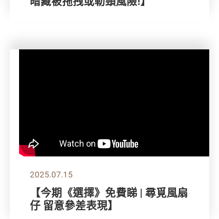
暗藏被拖拽或勒頸風險!】
2025.07.15
【今期《選擇》免費睇 | 尋覓風扇
仔 留意參差表現】