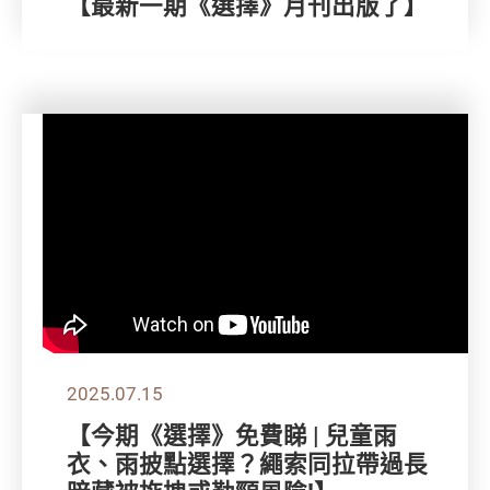
【最新一期《選擇》月刊出版了】
2025.07.15
【今期《選擇》免費睇 | 兒童雨
衣、雨披點選擇？繩索同拉帶過長