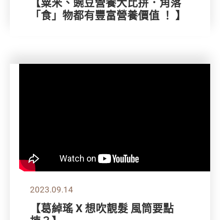
【粟米、豌豆營養大比拼．角落
「食」物都有豐富營養價值 ！ 】
2023.09.14
【葛綽瑤 X 想吹靚髮 風筒要點