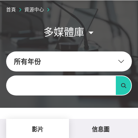
首頁
資源中心
多媒體庫
所有年份
關鍵字
搜尋
影片
信息圖