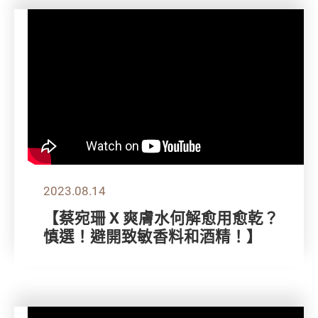
2023.08.14
【蔡宛珊 X 爽膚水何解愈用愈乾？
慎選！避開致敏香料和酒精！】