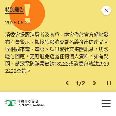
特別通告
關閉
2026.06.29
消委會提醒消費者及商戶，本會僅於官方網站發
布消費警示。如接獲以消委會名義發出的產品回
收相關來電、電郵、短訊或社交媒體訊息，切勿
輕信回應，更應避免透露任何個人資料。如有疑
問，請致電防騙易熱線18222或消委會熱線2929
2222查詢。
1
/
2
上一個
下一個
開
Skip to main content
目
消費者委員會