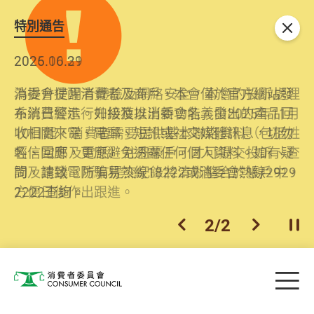
特別通告
關閉
2026.06.29
2025.10.31
消委會提醒消費者及商戶，本會僅於官方網站發
為提升使用者體驗及網絡安全，本會的投訴處理
布消費警示。如接獲以消委會名義發出的產品回
系統已經進行升級及推出新功能。由2025年11月
收相關來電、電郵、短訊或社交媒體訊息，切勿
10日起，消費者需要提供基本聯絡資料（包括姓
輕信回應，更應避免透露任何個人資料。如有疑
名、電郵及電話）註冊帳戶，才可提交投訴、查
問，請致電防騙易熱線18222或消委會熱線2929
詢及建議。所有提交紀錄將清晰整合於帳戶中，
2222查詢。
方便日後作出跟進。
2
/
2
上一個
下一個
開
Skip to main content
目
消費者委員會