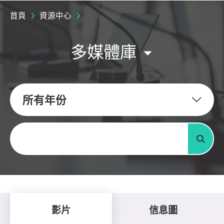
首頁
資源中心
多媒體庫
所有年份
關鍵字
搜尋
影片
信息圖