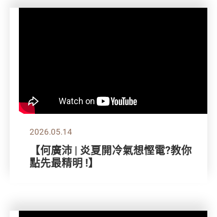
2026.05.14
【何廣沛 | 炎夏開冷氣想慳電?教你
點先最精明 !】