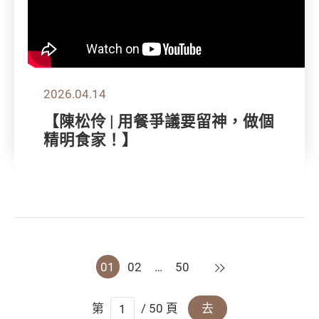
2026.04.14
【陳松伶 | 用餐爭議要留神，做個
精明食家！】
下一頁
01
02
…
50
第
/ 50 頁
去