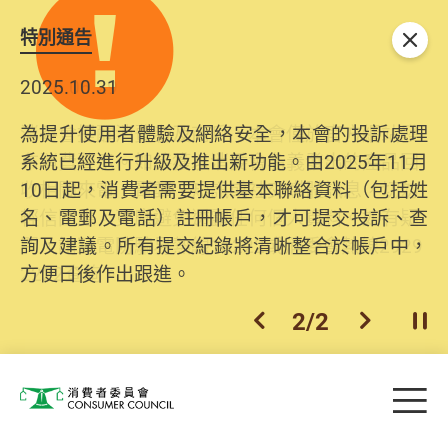
特別通告
關閉
2025.10.31
為提升使用者體驗及網絡安全，本會的投訴處理
系統已經進行升級及推出新功能。由2025年11月
10日起，消費者需要提供基本聯絡資料（包括姓
名、電郵及電話）註冊帳戶，才可提交投訴、查
詢及建議。所有提交紀錄將清晰整合於帳戶中，
方便日後作出跟進。
2
/
2
上一個
下一個
開
Skip to main content
目
消費者委員會