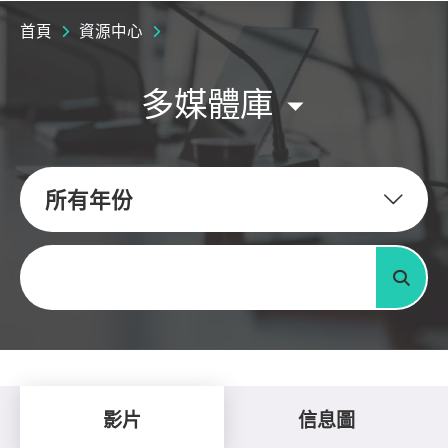
首頁
資源中心
多媒體庫
所有年份
關鍵字
搜尋
影片
信息圖