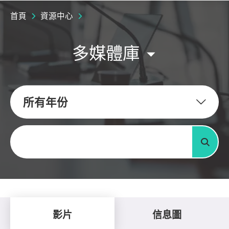
首頁
資源中心
多媒體庫
所有年份
關鍵字
搜尋
影片
信息圖