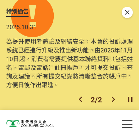
特別通告
關閉
2025.10.31
為提升使用者體驗及網絡安全，本會的投訴處理
系統已經進行升級及推出新功能。由2025年11月
10日起，消費者需要提供基本聯絡資料（包括姓
名、電郵及電話）註冊帳戶，才可提交投訴、查
詢及建議。所有提交紀錄將清晰整合於帳戶中，
方便日後作出跟進。
2
/
2
上一個
下一個
開
Skip to main content
目
消費者委員會