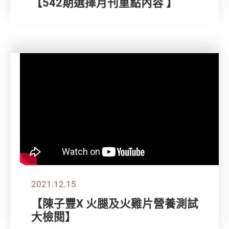
【542期選擇月刊重點內容 】
2021.12.15
【陳子豐X 火腿及火雞片營養測試
大檢閱】