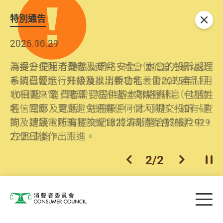
特別通告
關閉
2026.06.29
2025.10.31
消委會提醒消費者及商戶，本會僅於官方網站發
為提升使用者體驗及網絡安全，本會的投訴處理
布消費警示。如接獲以消委會名義發出的產品回
系統已經進行升級及推出新功能。由2025年11月
收相關來電、電郵、短訊或社交媒體訊息，切勿
10日起，消費者需要提供基本聯絡資料（包括姓
輕信回應，更應避免透露任何個人資料。如有疑
名、電郵及電話）註冊帳戶，才可提交投訴、查
問，請致電防騙易熱線18222或消委會熱線2929
詢及建議。所有提交紀錄將清晰整合於帳戶中，
2222查詢。
方便日後作出跟進。
2
/
2
上一個
下一個
開
Skip to main content
目
消費者委員會