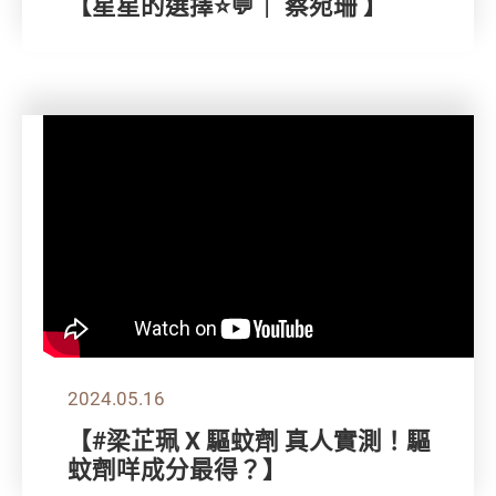
【星星的選擇⭐💬｜ 蔡宛珊 】
2024.05.16
【#梁芷珮 X 驅蚊劑 真人實測！驅
蚊劑咩成分最得？】