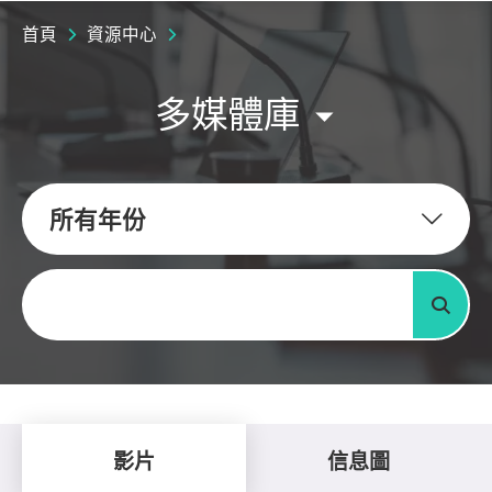
首頁
資源中心
多媒體庫
所有年份
關鍵字
搜尋
影片
信息圖