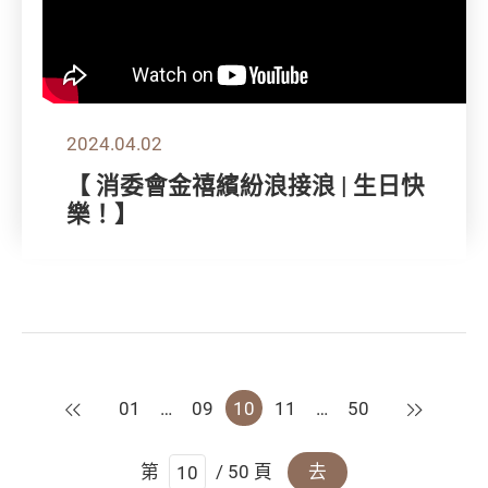
2024.04.02
【 消委會金禧繽紛浪接浪 | 生日快
樂！】
上一頁
下一頁
01
…
09
10
11
…
50
第
/ 50 頁
去