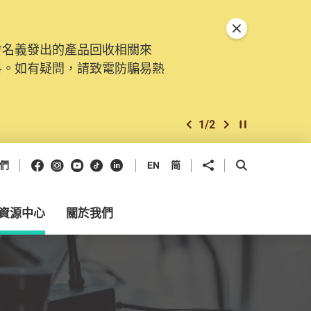
關閉特別通告
會名義發出的產品回收相關來
料。如有疑問，請致電防騙易熱
1
/
2
上一個
下一個
開始/暫停幻燈
Facebook
Instagram
Youtube
抖音
領英
分享到
開啟搜尋框
們
EN
简
資源中心
關於我們