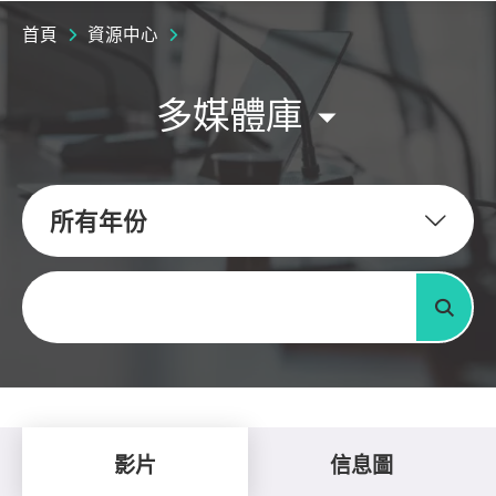
首頁
資源中心
多媒體庫
所有年份
關鍵字
搜尋
影片
信息圖