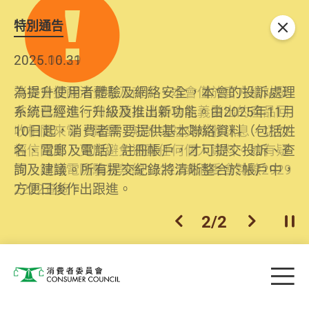
特別通告
關閉
2026.06.29
2025.10.31
消委會提醒消費者及商戶，本會僅於官方網站發
為提升使用者體驗及網絡安全，本會的投訴處理
布消費警示。如接獲以消委會名義發出的產品回
系統已經進行升級及推出新功能。由2025年11月
收相關來電、電郵、短訊或社交媒體訊息，切勿
10日起，消費者需要提供基本聯絡資料（包括姓
輕信回應，更應避免透露任何個人資料。如有疑
名、電郵及電話）註冊帳戶，才可提交投訴、查
問，請致電防騙易熱線18222或消委會熱線2929
詢及建議。所有提交紀錄將清晰整合於帳戶中，
2222查詢。
方便日後作出跟進。
2
/
2
上一個
下一個
開
Skip to main content
目
消費者委員會