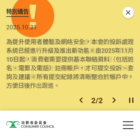
特別通告
關閉
2026.06.29
2025.10.31
消委會提醒消費者及商戶，本會僅於官方網站發
為提升使用者體驗及網絡安全，本會的投訴處理
布消費警示。如接獲以消委會名義發出的產品回
系統已經進行升級及推出新功能。由2025年11月
收相關來電、電郵、短訊或社交媒體訊息，切勿
10日起，消費者需要提供基本聯絡資料（包括姓
輕信回應，更應避免透露任何個人資料。如有疑
名、電郵及電話）註冊帳戶，才可提交投訴、查
問，請致電防騙易熱線18222或消委會熱線2929
詢及建議。所有提交紀錄將清晰整合於帳戶中，
2222查詢。
方便日後作出跟進。
2
/
2
上一個
下一個
開
Skip to main content
目
消費者委員會