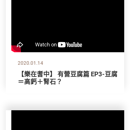
2020.01.14
【樂在耆中】 有營豆腐篇 EP3-豆腐
＝高鈣＋腎石？