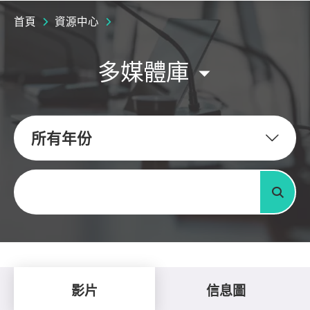
首頁
資源中心
多媒體庫
所有年份
關鍵字
搜尋
影片
信息圖