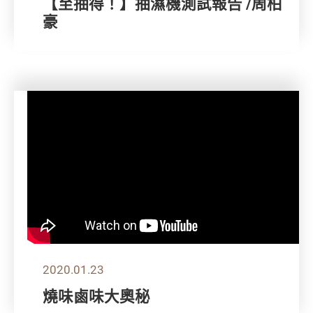
【至抽得！】抽濕機測試報告 /周柏
豪
2020.01.23
燒味鹵味大奧秘