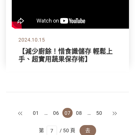
2024.10.15
【減少廚餘！惜食識儲存 輕鬆上
手、超實用蔬果保存術】
上一頁
下一頁
01
…
06
07
08
…
50
第
/ 50 頁
去