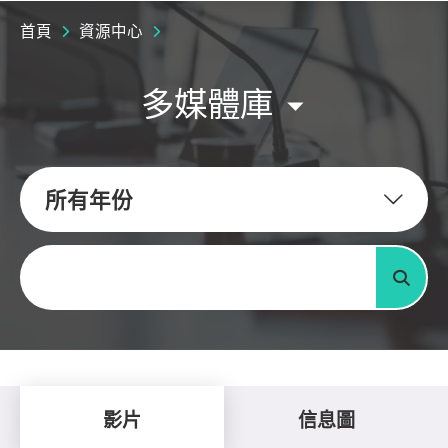
首頁
資源中心
多媒體庫
所有年份
關鍵字
搜尋
影片
信息圖