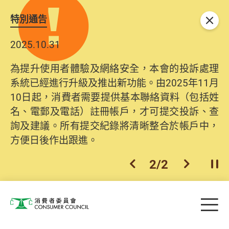
特別通告
關閉
2025.10.31
為提升使用者體驗及網絡安全，本會的投訴處理
系統已經進行升級及推出新功能。由2025年11月
10日起，消費者需要提供基本聯絡資料（包括姓
名、電郵及電話）註冊帳戶，才可提交投訴、查
詢及建議。所有提交紀錄將清晰整合於帳戶中，
方便日後作出跟進。
2
/
2
上一個
下一個
開
Skip to main content
目
消費者委員會