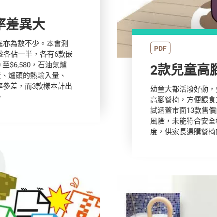
率差異大
庭亦為數不少。本會測
PDF
號各佔一半，各有6款嵌
至$6,580，石油氣爐
2款兒童高
程度、爐頭的熱輸入量、
率參差，而3款樣本計出
幼童大都活潑好動，
。
高腳餐椅，方便餵食
試涵蓋市面13款售價
風險，未能符合安全
度，供家長選購餐椅