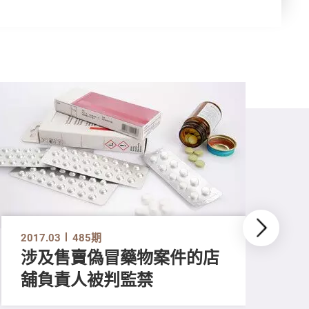
2017.03
485期
涉及售賣偽冒藥物案件的店
舖負責人被判監禁
201
廚