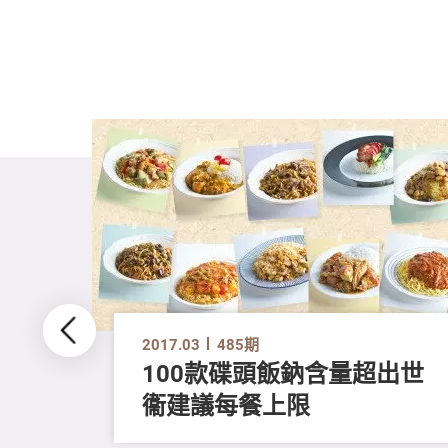
2017.03
485期
100款碟頭飯鈉含量超出世
衞建議每餐上限
可