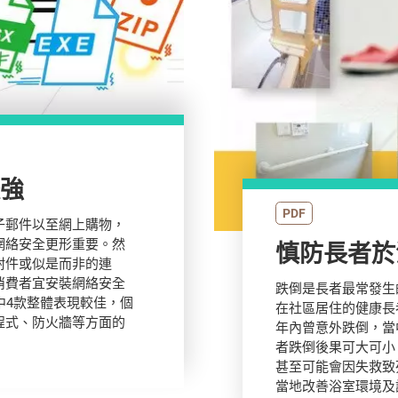
較強
PDF
子郵件以至網上購物，
網絡安全更形重要。然
附件或似是而非的連
消費者宜安裝網絡安全
跌倒是長者最常發生的
中4款整體表現較佳，個
在社區居住的健康長
程式、防火牆等方面的
年內曾意外跌倒，當
者跌倒後果可大可小
甚至可能會因失救致
當地改善浴室環境及