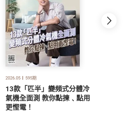
2026.05
595期
2026
13款「匹半」變頻式分體冷
食
氣機全面測 教你點揀﹑點用
顧
更慳電！