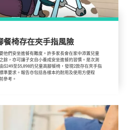
腳餐椅存在夾手指風險
要他們安坐進餐有難度。許多家長會在家中添置兒童
之餘，亦可讓子女自小養成安坐進餐的習慣。是次測
由$249至$5,898的兒童高腳餐椅，發現2款存在夾手指
標準要求。報告亦包括各樣本的耐用及使用方便程
前參考。