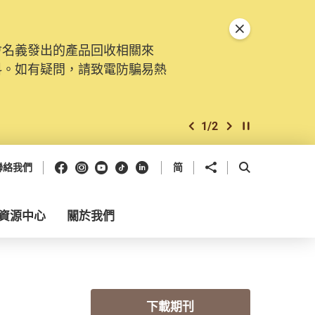
關閉特別通告
會名義發出的產品回收相關來
料。如有疑問，請致電防騙易熱
1
/
2
上一個
下一個
開始/暫停幻燈
Facebook
Instagram
Youtube
抖音
領英
分享到
開啟搜尋框
聯絡我們
简
資源中心
關於我們
下載期刊