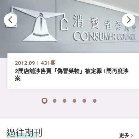
2012.09
431期
2間店舖涉售賣「偽冒藥物」被定罪 1間再度涉
案
1
2
3
4
5
6
過往期刊
更多