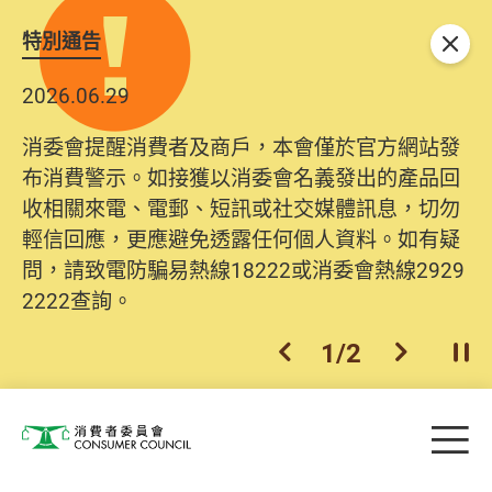
特別通告
關閉
2026.06.29
消委會提醒消費者及商戶，本會僅於官方網站發
布消費警示。如接獲以消委會名義發出的產品回
收相關來電、電郵、短訊或社交媒體訊息，切勿
輕信回應，更應避免透露任何個人資料。如有疑
問，請致電防騙易熱線18222或消委會熱線2929
2222查詢。
1
/
2
上一個
下一個
開
Skip to main content
目
消費者委員會