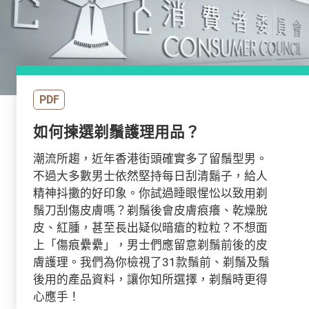
PDF
如何揀選剃鬚護理用品？
潮流所趨，近年香港街頭確實多了留鬚型男。
不過大多數男士依然堅持每日刮清鬍子，給人
精神抖擻的好印象。你試過睡眼惺忪以致用剃
鬚刀刮傷皮膚嗎？剃鬚後會皮膚痕癢、乾燥脫
皮、紅腫，甚至長出疑似暗瘡的粒粒？不想面
上「傷痕纍纍」，男士們應留意剃鬚前後的皮
膚護理。我們為你檢視了31款鬚前、剃鬚及鬚
後用的產品資料，讓你知所選擇，剃鬚時更得
心應手！