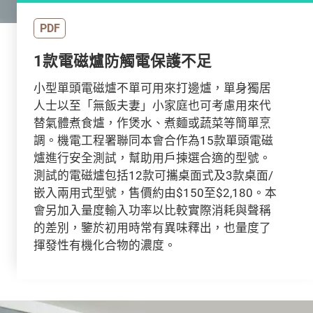
PDF
1款電磁爐防觸電保護不足
小型單頭電磁爐不單可用來打邊爐，單身獨居
人士以至「無飯夫妻」小家庭也可考慮用來代
替氣體煮食爐，作煲水、煮麵或蔬菜等簡單烹
調。機電工程署聯同本會合作為15款單頭電磁
爐進行安全測試，幫助用戶揀選合適的型號。
測試的電磁爐包括12款可攜桌面式及3款桌面/
嵌入兩用式型號，售價約由$150至$2,180。本
會另加入量度輸入功率以比較實際消耗與聲稱
的差別，鑒於初用時常有異味釋出，也量度了
揮發性有機化合物的濃度。