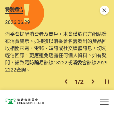
特別通告
關閉
2026.06.29
消委會提醒消費者及商戶，本會僅於官方網站發
布消費警示。如接獲以消委會名義發出的產品回
收相關來電、電郵、短訊或社交媒體訊息，切勿
輕信回應，更應避免透露任何個人資料。如有疑
問，請致電防騙易熱線18222或消委會熱線2929
2222查詢。
1
/
2
上一個
下一個
開
Skip to main content
目
消費者委員會