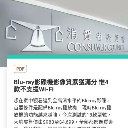
PDF
Blu-ray影碟機影像質素獲滿分 惟4
款不支援Wi-Fi
想在家中觀看達到全高清水平的Blu-ray影碟，
首要條件是配備Blu-ray播放機。現時Blu-ray播
放機的功能越來越強，今次測試的18款型號，
大約零售價由$980至$4,699，全部都影像質素