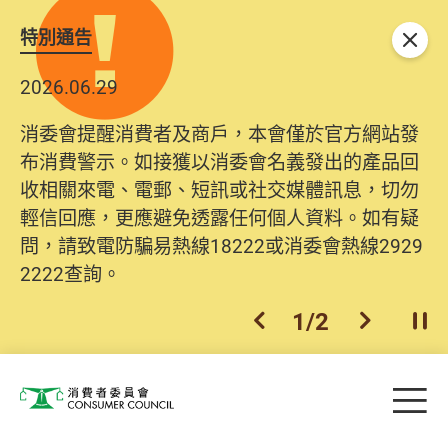
特別通告
關閉
2026.06.29
消委會提醒消費者及商戶，本會僅於官方網站發
布消費警示。如接獲以消委會名義發出的產品回
收相關來電、電郵、短訊或社交媒體訊息，切勿
輕信回應，更應避免透露任何個人資料。如有疑
問，請致電防騙易熱線18222或消委會熱線2929
2222查詢。
1
/
2
上一個
下一個
開
Skip to main content
目
消費者委員會