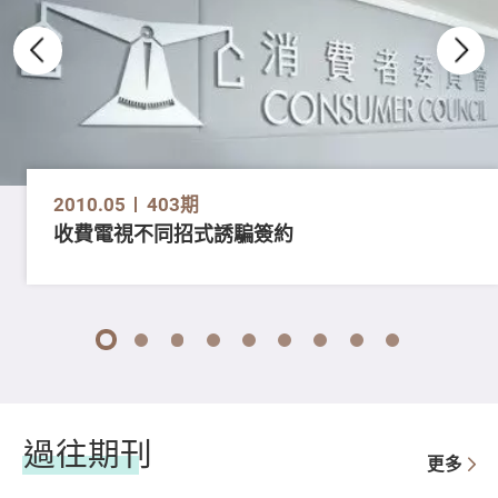
2010.05
403期
收費電視不同招式誘騙簽約
1
2
3
4
5
6
7
8
9
過往期刊
更多