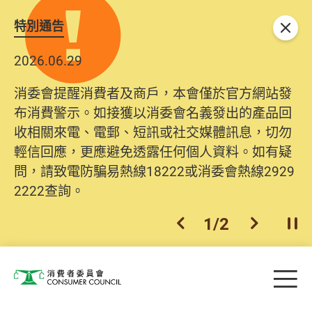
特別通告
關閉
2026.06.29
消委會提醒消費者及商戶，本會僅於官方網站發
布消費警示。如接獲以消委會名義發出的產品回
收相關來電、電郵、短訊或社交媒體訊息，切勿
輕信回應，更應避免透露任何個人資料。如有疑
問，請致電防騙易熱線18222或消委會熱線2929
2222查詢。
1
/
2
上一個
下一個
開
Skip to main content
目
消費者委員會