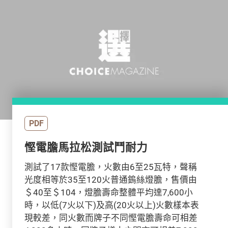
PDF
慳電膽馬拉松測試鬥耐力
測試了17款慳電膽，火數由6至25瓦特，聲稱
光度相等於35至120火普通鎢絲燈膽，售價由
＄40至＄104，燈膽壽命整體平均達7,600小
時，以低(7火以下)及高(20火以上)火數樣本表
現較差，同火數而牌子不同慳電膽壽命可相差