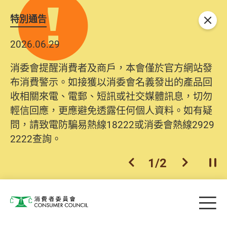
特別通告
關閉
2026.06.29
消委會提醒消費者及商戶，本會僅於官方網站發
布消費警示。如接獲以消委會名義發出的產品回
收相關來電、電郵、短訊或社交媒體訊息，切勿
輕信回應，更應避免透露任何個人資料。如有疑
問，請致電防騙易熱線18222或消委會熱線2929
2222查詢。
1
/
2
上一個
下一個
開
Skip to main content
目
消費者委員會