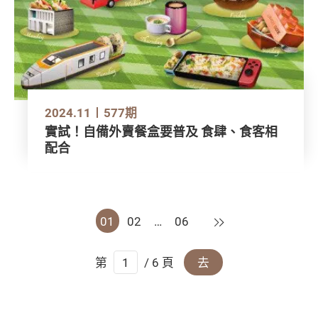
2024.11
577期
實試！自備外賣餐盒要普及 食肆、食客相
配合
下一頁
01
02
…
06
第
/ 6 頁
去