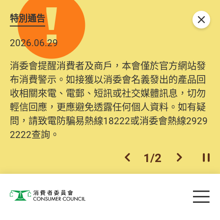
特別通告
關閉
2026.06.29
消委會提醒消費者及商戶，本會僅於官方網站發
布消費警示。如接獲以消委會名義發出的產品回
收相關來電、電郵、短訊或社交媒體訊息，切勿
輕信回應，更應避免透露任何個人資料。如有疑
問，請致電防騙易熱線18222或消委會熱線2929
2222查詢。
1
/
2
上一個
下一個
開
Skip to main content
目
消費者委員會