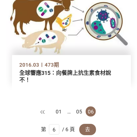
2016.03
473期
全球響應315：向餐牌上抗生素食材說
不！
上一頁
01
…
05
06
第
/ 6 頁
去