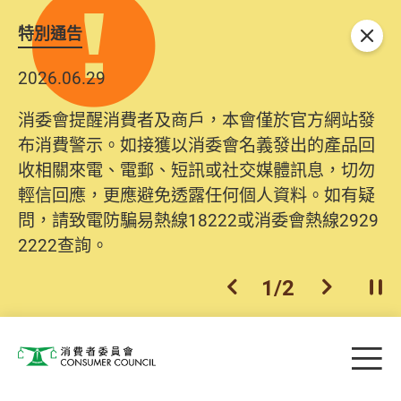
特別通告
關閉
2026.06.29
消委會提醒消費者及商戶，本會僅於官方網站發
布消費警示。如接獲以消委會名義發出的產品回
收相關來電、電郵、短訊或社交媒體訊息，切勿
輕信回應，更應避免透露任何個人資料。如有疑
問，請致電防騙易熱線18222或消委會熱線2929
2222查詢。
1
/
2
上一個
下一個
開
Skip to main content
目
消費者委員會