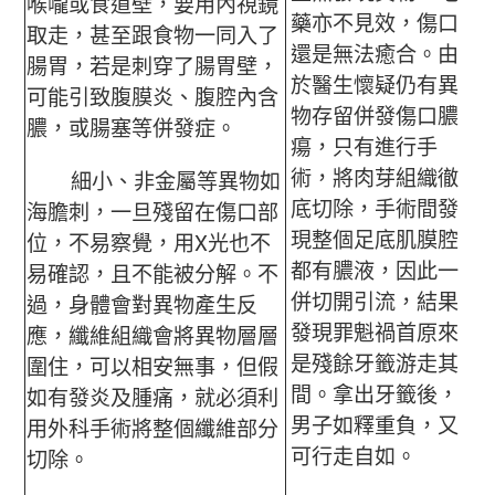
喉嚨或食道壁，要用內視鏡
藥亦不見效，傷口
取走，甚至跟食物一同入了
還是無法癒合。由
腸胃，若是刺穿了腸胃壁，
於醫生懷疑仍有異
可能引致腹膜炎、腹腔內含
物存留併發傷口膿
膿，或腸塞等併發症。
瘍，只有進行手
術，將肉芽組織徹
細小、非金屬等異物如
底切除，手術間發
海膽刺，一旦殘留在傷口部
現整個足底肌膜腔
位，不易察覺，用X光也不
都有膿液，因此一
易確認，且不能被分解。不
併切開引流，結果
過，身體會對異物產生反
發現罪魁禍首原來
應，纖維組織會將異物層層
是殘餘牙籤游走其
圍住，可以相安無事，但假
間。拿出牙籤後，
如有發炎及腫痛，就必須利
男子如釋重負，又
用外科手術將整個纖維部分
可行走自如。
切除。