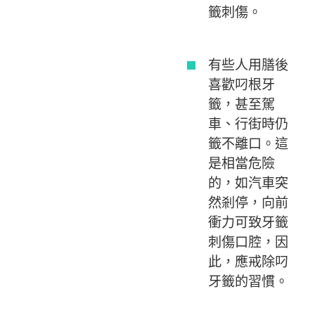
籤刺傷。
有些人用膳後
喜歡叼根牙
籤，甚至駕
車、行街時仍
籤不離口。這
是相當危險
的，如汽車突
然剎停，向前
衝力可致牙籤
刺傷口腔，因
此，應戒除叼
牙籤的習慣。