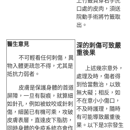
上竹籤貫穿右手虎
口處的皮肉，須送
院動手術將竹籤取
出。
醫生意見
深的刺傷可致嚴
重後果
不可輕看任何刺傷，異
物入體更疏忽不得，尤其是
上述幾宗意外，
抵抗力弱者。
處理及時，傷者得
到恰當敷治，以致
皮膚是保護身體的首道
無大礙；相反，如
屏障，一旦有裂痕，就算細
不在意小小傷口，
如針孔，例如被蚊咬或針刺
不及時護理，隨時
傷，細菌已有機可乘，攻破
有可能導致嚴重後
皮膚表層，直達皮下脂肪，
果。以下是3宗發生
同時身體的免疫系統亦會作