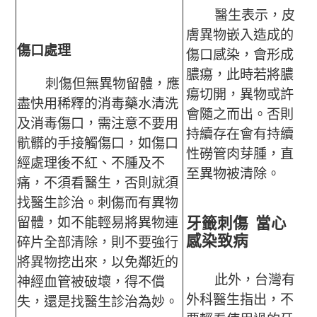
醫生表示，皮
膚異物嵌入造成的
傷口處理
傷口感染，會形成
膿瘍，此時若將膿
刺傷但無異物留體，應
瘍切開，異物或許
盡快用稀釋的消毒藥水清洗
會隨之而出。否則
及消毒傷口，需注意不要用
持續存在會有持續
骯髒的手接觸傷口，如傷口
性磱管肉芽腫，直
經處理後不紅、不腫及不
至異物被清除。
痛，不須看醫生，否則就須
找醫生診治。刺傷而有異物
牙籤刺傷 當心
留體，如不能輕易將異物連
感染致病
碎片全部清除，則不要強行
將異物挖出來，以免鄰近的
此外，台灣有
神經血管被破壞，得不償
外科醫生指出，不
失，還是找醫生診治為妙。