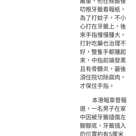
嚴重，他在晚飯後
叨根牙籤看報紙，
為了打蚊子，不小
心打在牙籤上，後
來手指慢慢腫大，
打針吃藥也治理不
好，整隻手都腫起
來，中指前端發黑
且有骨髓炎，最後
須住院切除腐肉，
才保住手指。
本港報章曾報
道，一名男子在家
中因被牙籤插傷左
腳腳底，牙籤插入
的位置約有5厘米