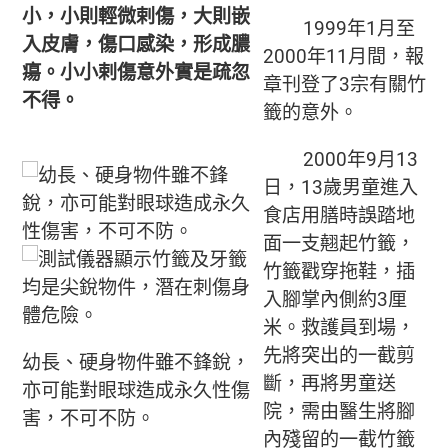
小，小則輕微剌傷，大則嵌
1999年1月至
入皮膚，傷口感染，形成膿
2000年11月間，報
瘍。小小剌傷意外實是疏忽
章刊登了3宗有關竹
不得。
籤的意外。
2000年9月13
日，13歲男童進入
食店用膳時誤踏地
面一支翹起竹籤，
竹籤戳穿拖鞋，插
入腳掌內側約3厘
米。救護員到場，
先將突出的一截剪
幼長、硬身物件雖不鋒銳，
斷，再將男童送
亦可能對眼球造成永久性傷
院，需由醫生將腳
害，不可不防。
內殘留的一截竹籤