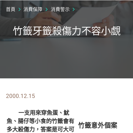
首頁
消費保障
消費警示
竹籤牙籤殺傷力不容小覷
2000.12.15
一支用來穿魚蛋、魷
魚、腸仔等小食的竹籤會有
竹籤意外個案
多大殺傷力，答案是可大可