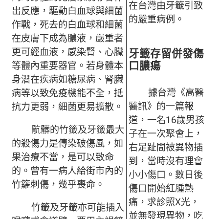
在台灣由牙籤引致
出反應，驅動白血球與細菌
的嚴重病例。
作戰，死去的白血球和細菌
在皮膚下成為膿液，嚴重者
更可經血液，感染腎、心臟
牙籤存留併發傷
口膿瘍
等體內重要器官。若身體本
身潛在疾病如糖尿病、腎臟
據台灣《高醫
病等以致免疫機能不全，抵
醫訊》的一篇報
抗力更弱，細菌更易擴散。
道，一名16歲男孩
骯髒的竹籤及牙籤最大
子在一次聚會上，
的殺傷力是傳染破傷風，如
右足趾間被異物插
果治療不當，是可以致命
到，當時沒有理會
的。曾有一病人給街市內的
小小傷口。數日後
竹籮刺傷，幾乎喪命。
傷口開始紅腫熱
痛，求診照X光，
竹籤及牙籤亦可能插入
並無發現異物，吃