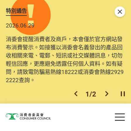
特別通告
關閉
2026.06.29
消委會提醒消費者及商戶，本會僅於官方網站發
布消費警示。如接獲以消委會名義發出的產品回
收相關來電、電郵、短訊或社交媒體訊息，切勿
輕信回應，更應避免透露任何個人資料。如有疑
問，請致電防騙易熱線18222或消委會熱線2929
2222查詢。
1
/
2
上一個
下一個
開
Skip to main content
目
消費者委員會