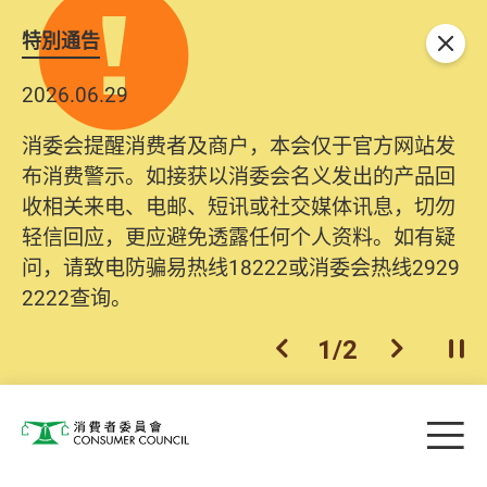
特別通告
关闭
2026.06.29
消委会提醒消费者及商户，本会仅于官方网站发
布消费警示。如接获以消委会名义发出的产品回
收相关来电、电邮、短讯或社交媒体讯息，切勿
轻信回应，更应避免透露任何个人资料。如有疑
问，请致电防骗易热线18222或消委会热线2929
2222查询。
1
/
2
上一个
下一个
开
Skip to main content
目
消费者委员会