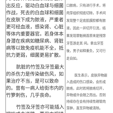
出反应，驱动白血球与细菌
口脓疡，只有进行手术，将
作战，死去的白血球和细菌
肉芽组织彻底切除，手术间
在皮肤下成为脓液，严重者
发现整个足底肌膜腔都有脓
更可经血液，感染肾、心脏
液，因此一并切开引流，结
等体内重要器官。若身体本
果发现罪魁祸首原来是残馀
身潜在疾病如糖尿病、肾脏
牙签游走其 间。拿出牙签
病等以致免疫机能不全，抵
後，男子如释重负，又可行
抗力更弱，细菌更易扩散。
走自如。
肮脏的竹签及牙签最大
的杀伤力是传染破伤风，如
医生表示，皮肤异物嵌
果治疗不当，是可以致命
入造成的伤口感染，会形成
的。曾有一病人给街市内的
脓疡，此时若将脓疡切开，
竹箩刺伤，几乎丧命。
异物或许会随之而出。否则
持续存在会有持续性磱管肉
竹签及牙签亦可能插入
芽肿，直至异物被清除。