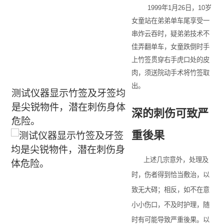
1999年1月26日，10岁
女童站在弟弟单车尾享受一
串炸云吞时，疑弟弟技术不
佳弄翻单车，女童跌倒时手
上竹签贯穿右手虎口处的皮
肉，须送院动手术将竹签取
出。
测试仪器显示竹签及牙签均
是尖锐物件，潜在刺伤身体
深的刺伤可致严
危险。
重後果
上述几宗意外，处理及
时，伤者得到恰当敷治，以
致无大碍；相反，如不在意
小小伤口，不及时护理，随
时有可能导致严重後果。以