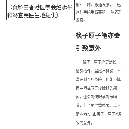
部红、肿、急速发胀，且迅
（资料由香港医学会赵承平
速往手腕手臂蔓延，应提高
和冯宜亮医生地提供）
警觉。
筷子原子笔亦会
引致意外
筷子、原子笔等幼长、
硬身物件，虽然不锋锐，不
潜在刺伤的危险，但如不慎
插中眼或喉等较脆弱的部
位，也会刺伤眼或刺破喉
咙，甚至更严重後果。以下
是本港2宗由筷子、原子笔引
致的意外。