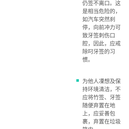
仍签不离口。这
是相当危险的，
如汽车突然刹
停，向前冲力可
致牙签刺伤口
腔，因此，应戒
除叼牙签的习
惯。
为他人凓想及保
持环境清洁，不
应将竹签、牙签
随便弃置在地
上，应妥善包
裹，弃置在垃圾