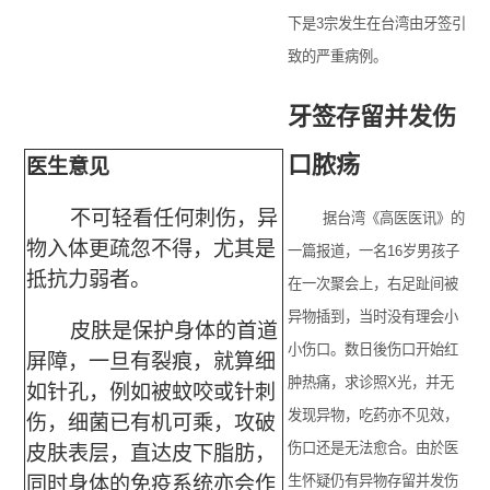
下是3宗发生在台湾由牙签引
致的严重病例。
牙签存留并发伤
口脓疡
医生意见
不可轻看任何刺伤，异
据台湾《高医医讯》的
物入体更疏忽不得，尤其是
一篇报道，一名16岁男孩子
抵抗力弱者。
在一次聚会上，右足趾间被
异物插到，当时没有理会小
皮肤是保护身体的首道
小伤口。数日後伤口开始红
屏障，一旦有裂痕，就算细
肿热痛，求诊照X光，并无
如针孔，例如被蚊咬或针刺
发现异物，吃药亦不见效，
伤，细菌已有机可乘，攻破
皮肤表层，直达皮下脂肪，
伤口还是无法愈合。由於医
同时身体的免疫系统亦会作
生怀疑仍有异物存留并发伤