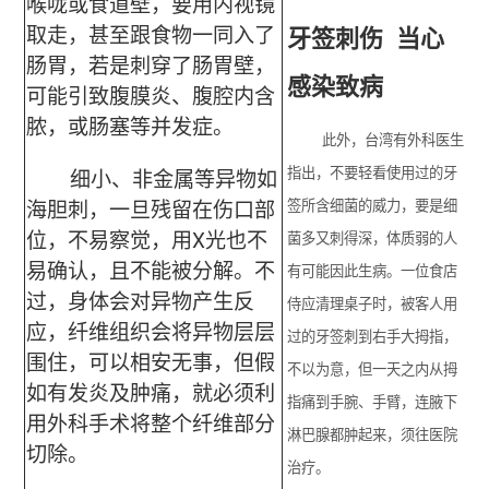
喉咙或食道壁，要用内视镜
取走，甚至跟食物一同入了
牙签刺伤 当心
肠胃，若是刺穿了肠胃壁，
感染致病
可能引致腹膜炎、腹腔内含
脓，或肠塞等并发症。
此外，台湾有外科医生
细小、非金属等异物如
指出，不要轻看使用过的牙
海胆刺，一旦残留在伤口部
签所含细菌的威力，要是细
位，不易察觉，用X光也不
菌多又刺得深，体质弱的人
易确认，且不能被分解。不
有可能因此生病。一位食店
过，身体会对异物产生反
侍应清理桌子时，被客人用
应，纤维组织会将异物层层
过的牙签刺到右手大拇指，
围住，可以相安无事，但假
不以为意，但一天之内从拇
如有发炎及肿痛，就必须利
指痛到手腕、手臂，连腋下
用外科手术将整个纤维部分
淋巴腺都肿起来，须往医院
切除。
治疗。