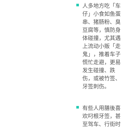
人多地方吃「车
仔」小食如鱼蛋
串、猪肠粉、臭
豆腐等，慎防身
体碰撞，尤其遇
上流动小贩「走
鬼」，推着车子
慌忙走避，更易
发生碰撞、跌
伤，或被竹签、
牙签刺伤。
有些人用膳後喜
欢叼根牙签，甚
至驾车、行街时