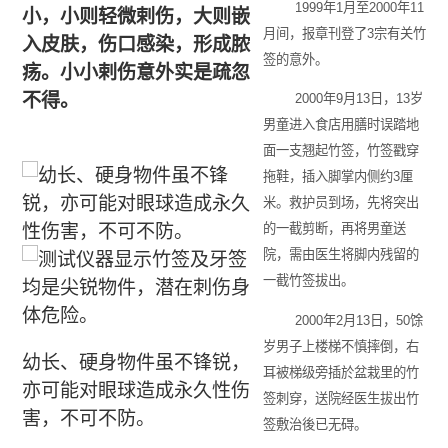
1999年1月至2000年11
小，小则轻微剌伤，大则嵌
月间，报章刊登了3宗有关竹
入皮肤，伤口感染，形成脓
签的意外。
疡。小小剌伤意外实是疏忽
不得。
2000年9月13日，13岁
男童进入食店用膳时误踏地
面一支翘起竹签，竹签戳穿
拖鞋，插入脚掌内侧约3厘
米。救护员到场，先将突出
的一截剪断，再将男童送
院，需由医生将脚内残留的
一截竹签拔出。
2000年2月13日，50馀
岁男子上楼梯不慎摔倒，右
幼长、硬身物件虽不锋锐，
耳被梯级旁插於盆栽里的竹
亦可能对眼球造成永久性伤
签刺穿，送院经医生拔出竹
害，不可不防。
签敷治後已无碍。