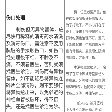
另一位患者更严重，他
伤口处理
在晚饭後叨根牙签看报纸，
为了打蚊子，不小心打在牙
刺伤但无异物留体，应
签上，後来手指慢慢肿大，
尽快用稀释的消毒药水清洗
打针吃药也治理不好，整只
及消毒伤口，需注意不要用
手都肿起来，中指前端发黑
肮脏的手接触伤口，如伤口
且有骨髓炎，最後须住院切
经处理後不红、不肿及不
除腐肉，才保住手指。
痛，不须看医生，否则就须
本港报章曾报道，一名
找医生诊治。刺伤而有异物
男子在家中因被牙签插伤左
留体，如不能轻易将异物连
脚脚底，牙签插入的位置约
碎片全部清除，则不要强行
有5厘米深，他随即入院动手
将异物挖出来，以免邻近的
术取出牙签，并住院两日。
神经血管被破坏，得不偿
一般来说，被牙签刺一
失，还是找医生诊治为妙。
下大多不会出问题，但如手