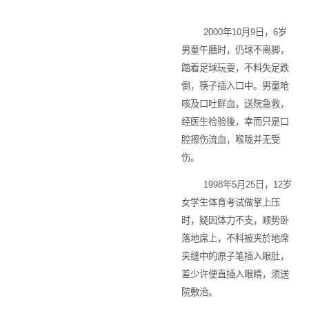
2000年10月9日，6岁
男童午膳时，仍球不离脚，
踏着足球玩耍，不料失足跌
倒，筷子插入口中。男童呛
咳及口吐鲜血，送院急救，
经医生检验後，幸而只是口
腔擦伤流血，喉咙并无受
伤。
1998年5月25日，12岁
女学生体育考试做掌上压
时，疑因体力不支，顺势卧
落地席上，不料被夹於地席
夹缝中的原子笔插入眼肚，
差少许便直插入眼睛，须送
院敷治。