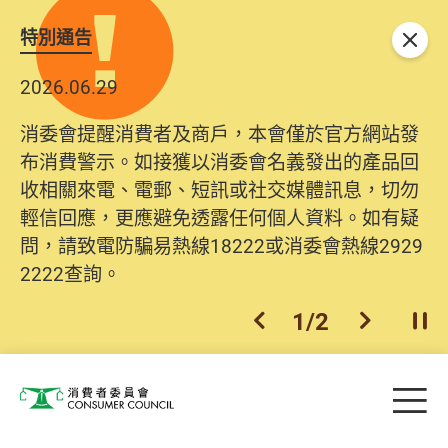
特別通告
關閉
2026.06.29
消委會提醒消費者及商戶，本會僅於官方網站發
布消費警示。如接獲以消委會名義發出的產品回
收相關來電、電郵、短訊或社交媒體訊息，切勿
輕信回應，更應避免透露任何個人資料。如有疑
問，請致電防騙易熱線18222或消委會熱線2929
2222查詢。
1
/
2
上一個
下一個
開
Skip to main content
目
消費者委員會