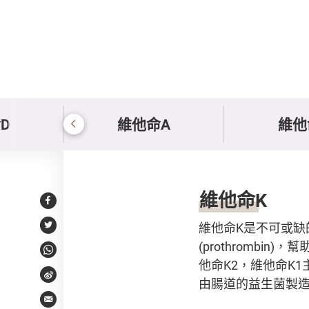
D
維他命A
維他
維他命K
維他命
K
Facebook
維他命K是不可或
Twitter
(prothromb
WhatsApp
他命K2，維他命K
Weibo
由腸道的益生菌製
Email