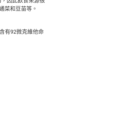
夠，因此飲食來源很
通菜和豆苗等。
i)便含有92微克維他命