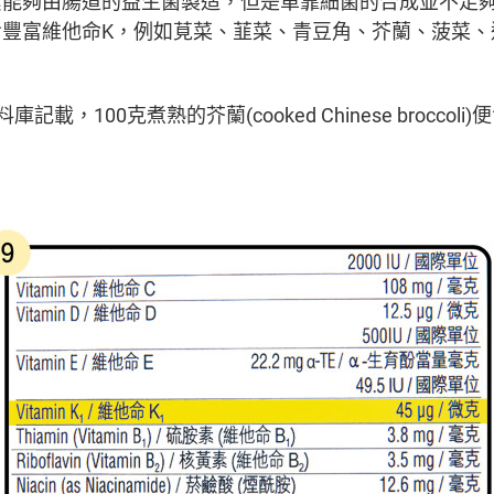
素能夠由腸道的益生菌製造，但是單靠細菌的合成並不足
含豐富維他命K，例如莧菜、韮菜、青豆角、芥蘭、菠菜、
記載，100克煮熟的芥蘭(cooked Chinese broccol