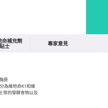
他命補充劑
專家意見
貼士
酶原
K分為維他命K1和維
芝士等的發酵食物以及