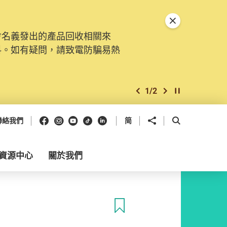
關閉特別通告
會名義發出的產品回收相關來
料。如有疑問，請致電防騙易熱
1
/
2
上一個
下一個
開始/暫停幻燈
Facebook
Instagram
Youtube
抖音
領英
分享到
開啟搜尋框
聯絡我們
简
資源中心
關於我們
收藏