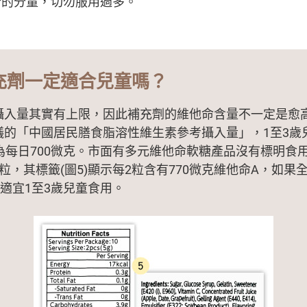
合的分量，切勿服用過多。
充劑一定適合兒童嗎？
攝入量其實有上限，因此補充劑的維他命含量不一定是愈
議的「中國居民膳食脂溶性維生素參考攝入量」，1至3歲
L為每日700微克。市面有多元維他命軟糖產品沒有標明食
粒，其標籤(圖5)顯示每2粒含有770微克維他命A，如果
適宜1至3歲兒童食用。