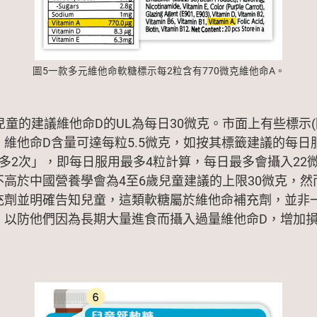
圖5一款多元維他命軟糖標示每2粒含有770微克維他命A。
兒童的建議維他命D的UL為每日30微克。市面上有些標示(
維他命D含量可達每粒5.5微克，如按其標籤建議的每日
多2次」，即每日服用最多4粒計算，每日最多會攝入22
不高於中國營養學會為4至6歲兒童建議的上限30微克，然
充劑並明確告知兒童，這類軟糖屬於維他命補充劑，並非
，以防他們因為長期大量進食而攝入過量維他命D，增加