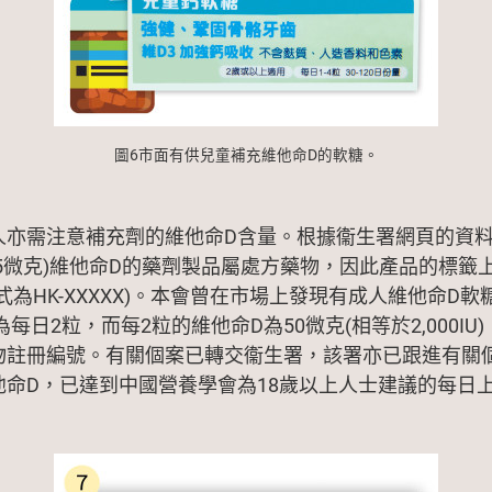
圖6市面有供兒童補充維他命D的軟糖。
人亦需注意補充劑的維他命D含量。根據衞生署網頁的資
U(即25微克)維他命D的藥劑製品屬處方藥物，因此產品的標
式為HK-XXXXX)。本會曾在市場上發現有成人維他命D軟糖
每日2粒，而每2粒的維他命D為50微克(相等於2,000IU
物註冊編號。有關個案已轉交衞生署，該署亦已跟進有關
命D，已達到中國營養學會為18歲以上人士建議的每日上