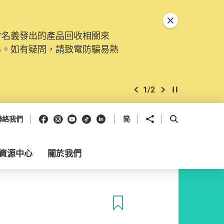
關閉特別通告
會名義發出的產品回收相關來
料。如有疑問，請致電防騙易熱
1
/
2
上一個
下一個
開始/暫停幻燈
Facebook
Instagram
Youtube
抖音
領英
分享到
開啟搜尋框
聯絡我們
简
資源中心
關於我們
收藏