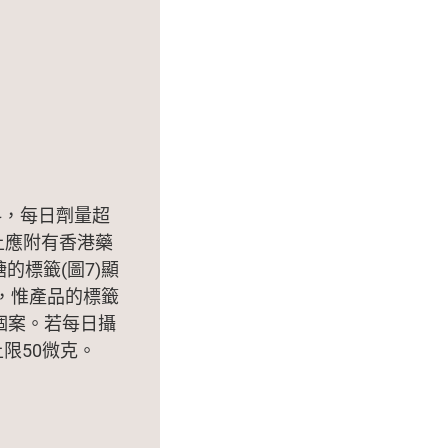
料，每日劑量超
籤上應附有香港藥
的標籤(圖7)顯
)，惟產品的標籤
個案。若每日攝
限50微克。