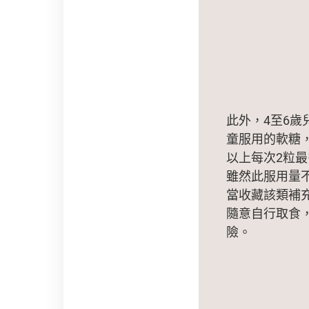
此外，4至6歲
童服用的軟糖，
以上每次2粒最
雖然此服用量
當收藏該類補
隨意自行取食
險。