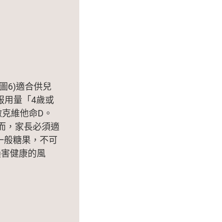
圖6)適合供兒
服用量「4歲或
微克維他命D。
而，家長必須適
一般糖果，不可
損害健康的風