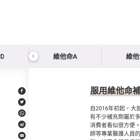
D
維他命A
維他
服用維他命補充劑小
服用維他命
Facebook
Twitter
自2016年初起，
有不少補充劑屬於多
WhatsApp
消費者看似很方便
Weibo
師等專業醫護人員
Email