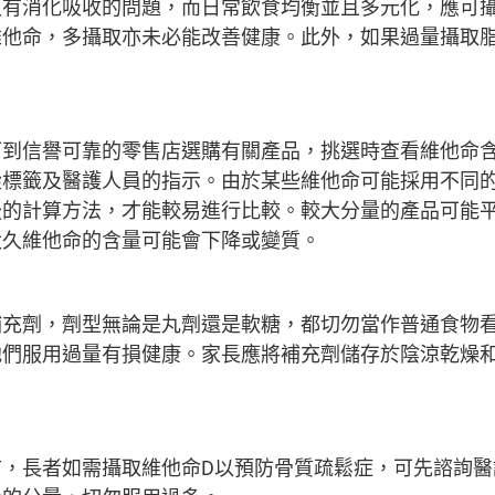
沒有消化吸收的問題，而日常飲食均衡並且多元化，應可
維他命，多攝取亦未必能改善健康。此外，如果過量攝取
可到信譽可靠的零售店選購有關產品，挑選時查看維他命
從標籤及醫護人員的指示。由於某些維他命可能採用不同
後的計算方法，才能較易進行比較。較大分量的產品可能
太久維他命的含量可能會下降或變質。
補充劑，劑型無論是丸劑還是軟糖，都切勿當作普通食物
他們服用過量有損健康。家長應將補充劑儲存於陰涼乾燥
言，長者如需攝取維他命D以預防骨質疏鬆症，可先諮詢醫