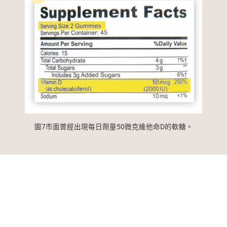
圖7市面曾經出現每日劑量50微克維他命D的軟糖。