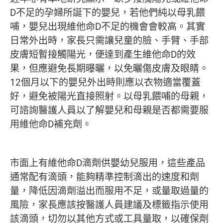
D不足的孕婦所誕下的嬰兒，若他們純以母乳餵
哺，嬰兒出現維他命D不足的機會會較高。其實
日常外出時，家長只需讓兒童的臉、手臂、手部
皮膚短暫接觸陽光，便達到產生維他命D的效
果，但應避免長期曝曬，以免曬傷皮膚及眼睛。
12個月以下的嬰兒外出時則應以衣物適當覆蓋
好，避免被陽光直接照射。以母乳餵哺的母親，
可諮詢醫護人員以了解嬰兒和母親是否都需要服
用維他命D補充劑。
市面上有維他命D滴劑供嬰幼兒服用，這些產品
通常配有滴頭，能夠精準控制滴出的速度和劑
量，降低因滴劑溢出而服用不足，或量取過量的
風險，家長應該按醫護人員建議及標籤指示使用
該滴頭，切勿以其他方式或工具量取，以確保劑