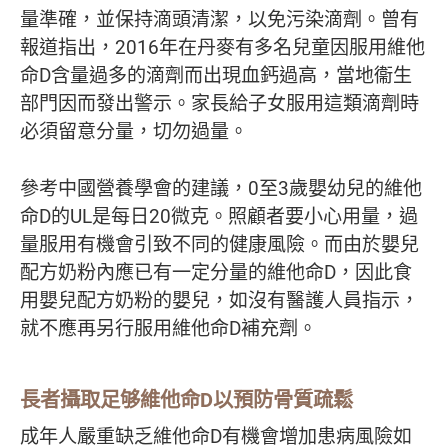
量準確，並保持滴頭清潔，以免污染滴劑。曾有
報道指出，2016年在丹麥有多名兒童因服用維他
命D含量過多的滴劑而出現血鈣過高，當地衞生
部門因而發出警示。家長給子女服用這類滴劑時
必須留意分量，切勿過量。
參考中國營養學會的建議，0至3歲嬰幼兒的維他
命D的UL是每日20微克。照顧者要小心用量，過
量服用有機會引致不同的健康風險。而由於嬰兒
配方奶粉內應已有一定分量的維他命D，因此食
用嬰兒配方奶粉的嬰兒，如沒有醫護人員指示，
就不應再另行服用維他命D補充劑。
長者攝取足够維他命
D
以預防骨質疏鬆
成年人嚴重缺乏維他命D有機會增加患病風險如