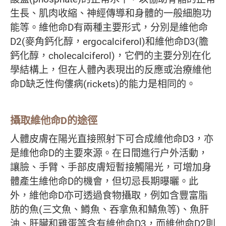
生長、肌肉收縮、神經傳導和身體的一般細胞功
能等。維他命D有兩種主要形式，分別是維他命
D2(麥角鈣化醇，ergocalciferol)和維他命D3(膽
鈣化醇，cholecalciferol)，它們的主要分別在化
學結構上，但在人體內表現出的反應或治療維他
命D缺乏性佝僂病(rickets)的能力是相同的。
攝取維他命
D
的途徑
人體皮膚在陽光直接照射下可合成維他命D3，亦
是維他命D的主要來源。在日間進行户外活動，
讓臉、手臂、手部皮膚短暫接觸陽光，可增加身
體產生維他命D的機會，但切忌長期曝曬。此
外，維他命D亦可透過食物攝取，例如含豐富脂
肪的魚(三文魚、鱒魚、吞拿魚和鯖魚等)、魚肝
油、肝臟和雞蛋等含有維他命D3，而維他命D2則