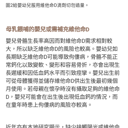
圖2給嬰幼兒服用維他命D滴劑切勿過量。
母乳餵哺的嬰兒或需補充維他命
D
嬰兒骨骼生長率高因而對維他命D需求相對較
大，所以缺乏維他命D的風險也較高。嬰幼兒如
長期缺乏維他命D可能導致佝僂病，骨骼不能正
常鈣化以致變軟、變形和容易骨折，亦會出現生
長遲緩和因低血鈣水平而引致痙攣。嬰兒出生前
可從母體獲得並儲存維他命D供出生後最初幾個
月使用。若母親在懷孕時沒有攝取足夠的維他命
D，嬰兒可能會在出生後出現低血鈣的情況，而
在童年時患上佝僂病的風險亦較高。
近年亦有本地研究顯示，缺少接觸陽光或維他命