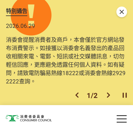
特別通告
關閉
2026.06.29
消委會提醒消費者及商戶，本會僅於官方網站發
布消費警示。如接獲以消委會名義發出的產品回
收相關來電、電郵、短訊或社交媒體訊息，切勿
輕信回應，更應避免透露任何個人資料。如有疑
問，請致電防騙易熱線18222或消委會熱線2929
2222查詢。
1
/
2
上一個
下一個
開
Skip to main content
目
消費者委員會