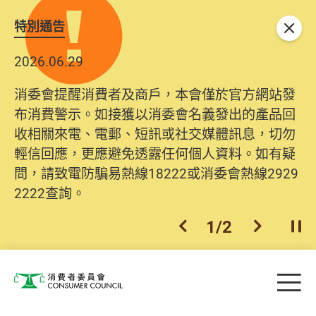
特別通告
關閉
2026.06.29
消委會提醒消費者及商戶，本會僅於官方網站發
布消費警示。如接獲以消委會名義發出的產品回
收相關來電、電郵、短訊或社交媒體訊息，切勿
輕信回應，更應避免透露任何個人資料。如有疑
問，請致電防騙易熱線18222或消委會熱線2929
2222查詢。
1
/
2
上一個
下一個
開
Skip to main content
目
消費者委員會