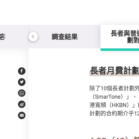
長者與普
容
調查結果
劃
長者與普通月費計劃
長者月費計
Facebook
Twitter
除了10個長者計劃
（SmarTone）」
WhatsApp
港寬頻（HKBN）」
Weibo
計劃的合約期介乎1
Email