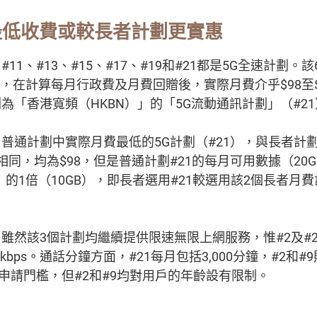
最低收費或較長者計劃更實惠
11、#13、#15、#17、#19和#21都是5G全速計劃
不等，在計算每月行政費及月費回贈後，實際月費介乎$98至
為「香港寬頻（HKBN）」的「5G流動通訊計劃」（#2
普通計劃中實際月費最低的5G計劃（#21），與長者計
）相同，均為$98，但是普通計劃#21的每月可用數據（20
）的1倍（10GB），即長者選用#21較選用該2個長者月費
雖然該3個計劃均繼續提供限速無限上網服務，惟#2及#
28kbps。通話分鐘方面，#21每月包括3,000分鐘，#2
何申請門檻，但#2和#9均對用戶的年齡設有限制。