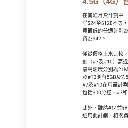
4.5G（4G
在普通月費計劃中，#
乎$24至$128不
費最低的普通計劃為「
費為$42。
僅從價格上來比較，
劃（#7及#10）高
最高速度分別為21Mb
及#10則有5GB及
#7及#10在用盡
包括300分鐘，#7和
此外，雖然#14並
選用此計劃，相關費