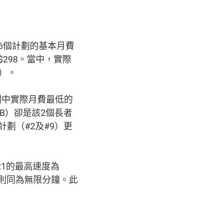
。該6個計劃的基本月費
$298。當中，實際
1）。
劃中實際月費最低的
GB）卻是該2個長者
計劃（#2及#9）更
21的最高速度為
和#9則同為無限分鐘。此