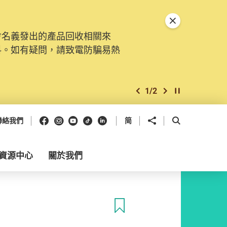
關閉特別通告
會名義發出的產品回收相關來
料。如有疑問，請致電防騙易熱
1
/
2
上一個
下一個
開始/暫停幻燈
Facebook
Instagram
Youtube
抖音
領英
分享到
開啟搜尋框
聯絡我們
简
資源中心
關於我們
收藏