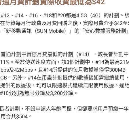
）普通月費計劃實際收費最低為$42
12、#14、#16、#18和#20都是4.5G（4G）的計劃
等，在計算每月行政費及月費回贈之後，實際月費介乎$42至
新移動通訊（SUN Mobile）」的「安心數據服務計劃
普通計劃中實際月費最低的計劃（#14），較長者計劃
近11%。至於傳送速度方面，該3個計劃中，#14為最高21Mb
ps及42Mbps，且#14所提供的每月數據量僅得300MB（
7.5GB。另外，#14在用盡計劃提供的數據後如需繼續使
計劃提供的數據後，均可以限速模式繼續無限使用數據。通話
#10分別為無限分鐘及3,200分鐘。
非長者計劃，不設申請人年齡門檻，但卻要求用戶預繳一
用合共$504。