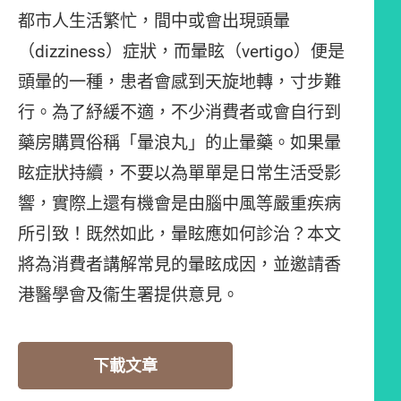
都市人生活繁忙，間中或會出現頭暈
（dizziness）症狀，而暈眩（vertigo）便是
頭暈的一種，患者會感到天旋地轉，寸步難
行。為了紓緩不適，不少消費者或會自行到
藥房購買俗稱「暈浪丸」的止暈藥。如果暈
眩症狀持續，不要以為單單是日常生活受影
響，實際上還有機會是由腦中風等嚴重疾病
所引致！既然如此，暈眩應如何診治？本文
將為消費者講解常見的暈眩成因，並邀請香
港醫學會及衞生署提供意見。
下載文章