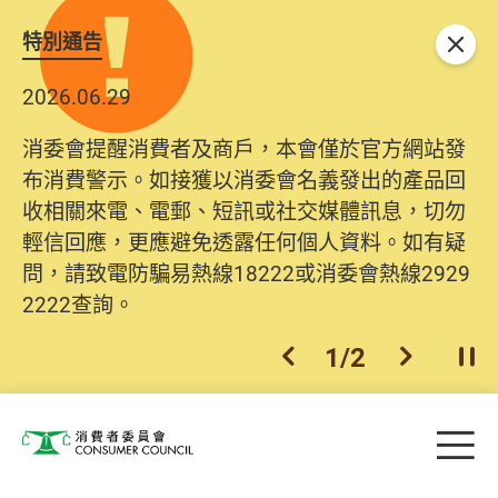
特別通告
關閉
2026.06.29
消委會提醒消費者及商戶，本會僅於官方網站發
布消費警示。如接獲以消委會名義發出的產品回
收相關來電、電郵、短訊或社交媒體訊息，切勿
輕信回應，更應避免透露任何個人資料。如有疑
問，請致電防騙易熱線18222或消委會熱線2929
2222查詢。
1
/
2
上一個
下一個
開
Skip to main content
目
消費者委員會