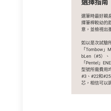
選擇指南
選筆時最好親
擇筆桿較幼的
意，並檢視出
如以是次試驗所
「Tombow」MO
bLen（#5）
「Pentel」ENE
型號所需費用均
#3、#22和
芯，相信可以