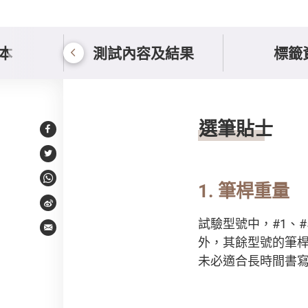
本
測試內容及結果
標籤
使用及選購貼士
選筆貼士
Facebook
Twitter
WhatsApp
1. 筆桿重量
Weibo
試驗型號中，#1、#5
Email
外，其餘型號的筆
未必適合長時間書