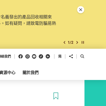
關閉特別通告
會名義發出的產品回收相關來
料。如有疑問，請致電防騙易熱
1
/
2
上一個
下一個
開始/暫停幻燈
Facebook
Instagram
Youtube
抖音
領英
分享到
開啟搜尋框
聯絡我們
简
資源中心
關於我們
收藏