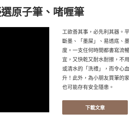
優選原子筆、啫喱筆
工欲善其事，必先利其器。
斷墨、「墨屎」、易透底、
度。一支任何時間都書寫流
宜，又快乾又耐水耐擦，不
或清水的「洗禮」，而令心
升！此外，為小朋友買筆的
也可能存有安全隱患。
下載文章