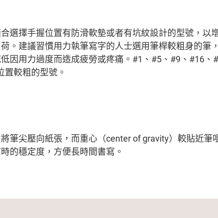
適合選擇手握位置有防滑軟墊或者有坑紋設計的型號，以
負荷。建議習慣用力執筆寫字的人士選用筆桿較粗身的筆
因用力過度而造成疲勞或疼痛。#1、#5、#9、#16、#1
握位置較粗的型號。
筆尖壓向紙張，而重心（center of gravity）較貼
寫時的穩定度，方便長時間書寫。