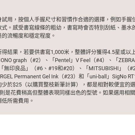
身試用，按個人手握尺寸和習慣作合適的選擇，例如手握
款式。感受書寫線條的粗幼，書寫時會否特別刮紙、墨水
墨的流暢度和穩定程度。
得結果，若要供書寫1,000米，整體評分獲得4.5星或以
NO graph（#2）、「Pentel」V Feel（#4）、「ZEBR
、「無印良品」（#6、#19和#20）、「MITSUBISHI」（#
RGEL Permanent Gel Ink（#23）和「uni-ball」SigNo
少於$25（以購買整枝新筆計算），都是相對較便宜的選
#25則是花費稍高但整體表現同樣出色的型號。如果選用相
調低所需費用。