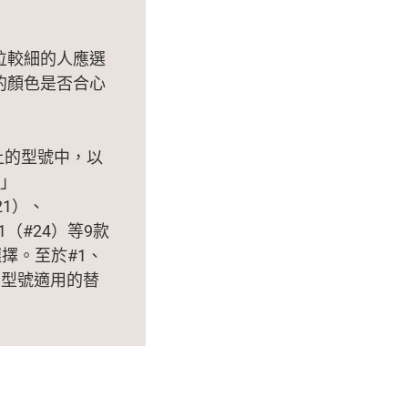
位較細的人應選
的顏色是否合心
上的型號中，以
A」
21）、
 RT1（#24）等9款
擇。至於#1、
關型號適用的替