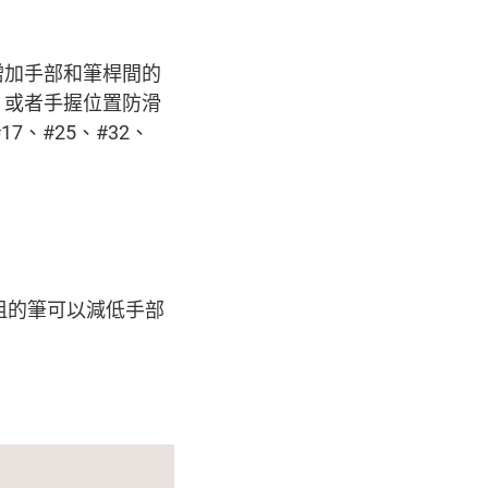
增加手部和筆桿間的
，或者手握位置防滑
7、#25、#32、
近筆咀的筆可以減低手部