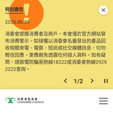
特別通告
關閉
2026.06.29
消委會提醒消費者及商戶，本會僅於官方網站發
布消費警示。如接獲以消委會名義發出的產品回
收相關來電、電郵、短訊或社交媒體訊息，切勿
輕信回應，更應避免透露任何個人資料。如有疑
問，請致電防騙易熱線18222或消委會熱線2929
2222查詢。
1
/
2
上一個
下一個
開
Skip to main content
目
消費者委員會