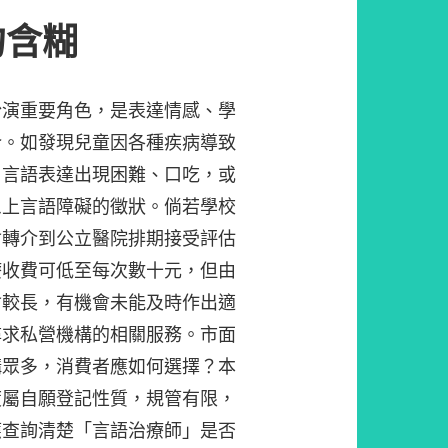
勿含糊
扮演重要角色，是表達情感、學
介。如發現兒童因各種疾病導致
、言語表達出現困難、口吃，或
患上言語障礙的徵狀。倘若學校
會轉介到公立醫院排期接受評估
療收費可低至每次數十元，但由
會較長，有機會未能及時作出適
尋求私營機構的相關服務。市面
構眾多，消費者應如何選擇？本
度屬自願登記性質，規管有限，
應查詢清楚「言語治療師」是否