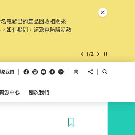
關閉特別通告
會名義發出的產品回收相關來
料。如有疑問，請致電防騙易熱
1
/
2
上一個
下一個
開始/暫停幻燈
Facebook
Instagram
Youtube
抖音
領英
分享到
開啟搜尋框
聯絡我們
简
資源中心
關於我們
收藏