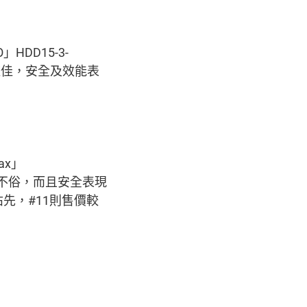
HDD15-3-
評分較佳，安全及效能表
」
ax」
評分皆不俗，而且安全表現
先，#11則售價較