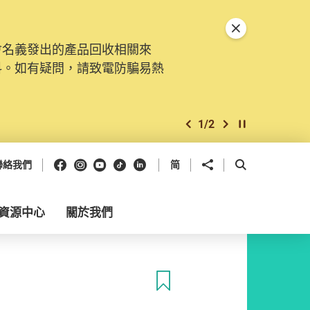
關閉特別通告
會名義發出的產品回收相關來
料。如有疑問，請致電防騙易熱
1
/
2
上一個
下一個
開始/暫停幻燈
Facebook
Instagram
Youtube
抖音
領英
分享到
開啟搜尋框
聯絡我們
简
資源中心
關於我們
收藏