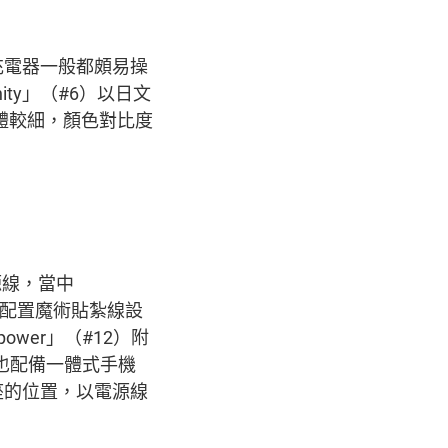
充電器一般都頗易操
ty」（#6）以日文
字體較細，顏色對比度
源線，當中
電源線配置魔術貼紮線設
ower」（#12）附
也配備一體式手機
座的位置，以電源線