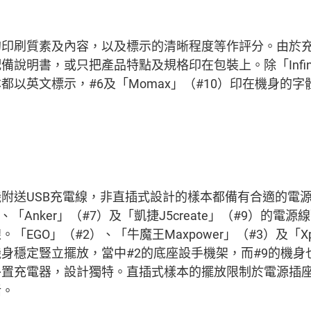
的印刷質素及內容，以及標示的清晰程度等作評分。由於
說明書，或只把產品特點及規格印在包裝上。除「Infini
都以英文標示，#6及「Momax」（#10）印在機身的
。
附送USB充電線，非直插式設計的樣本都備有合適的電
5）、「Anker」（#7）及「凱捷J5create」（#9）的
「EGO」（#2）、「牛魔王Maxpower」（#3）及「Xp
身穩定豎立擺放，當中#2的底座設手機架，而#9的機身
外置充電器，設計獨特。直插式樣本的擺放限制於電源插
活。