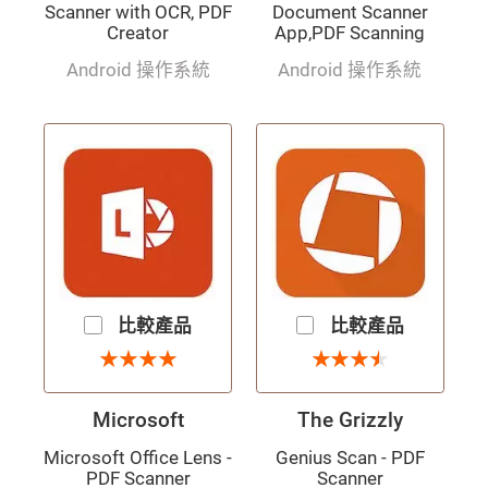
Scanner with OCR, PDF
Document Scanner
Creator
App,PDF Scanning
Android 操作系統
Android 操作系統
比較產品
比較產品
4 星
3.5 星
★
★
★
★
★
★
★
★
★
★
★
★
★
★
★
★
Microsoft
The Grizzly
Microsoft Office Lens -
Genius Scan - PDF
PDF Scanner
Scanner