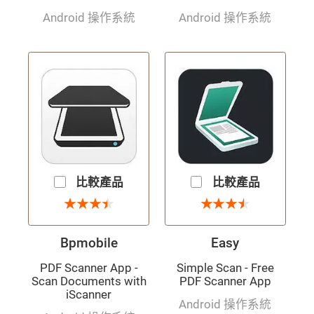
Android 操作系統
Android 操作系統
比較產品
比較產品
3.5 星
3.5 星
★
★
★
★
★
★
★
★
★
★
★
★
★
★
★
★
Bpmobile
Easy
PDF Scanner App -
Simple Scan - Free
Scan Documents with
PDF Scanner App
iScanner
Android 操作系統