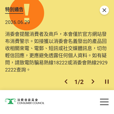
特別通告
關閉
2026.06.29
消委會提醒消費者及商戶，本會僅於官方網站發
布消費警示。如接獲以消委會名義發出的產品回
收相關來電、電郵、短訊或社交媒體訊息，切勿
輕信回應，更應避免透露任何個人資料。如有疑
問，請致電防騙易熱線18222或消委會熱線2929
2222查詢。
1
/
2
上一個
下一個
開
Skip to main content
目
消費者委員會