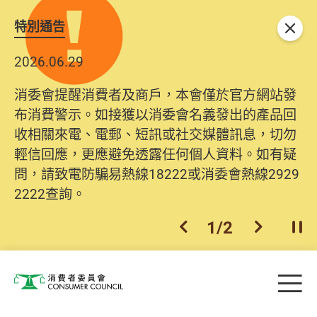
特別通告
關閉
2026.06.29
消委會提醒消費者及商戶，本會僅於官方網站發
布消費警示。如接獲以消委會名義發出的產品回
收相關來電、電郵、短訊或社交媒體訊息，切勿
輕信回應，更應避免透露任何個人資料。如有疑
問，請致電防騙易熱線18222或消委會熱線2929
2222查詢。
1
/
2
上一個
下一個
開
Skip to main content
目
消費者委員會