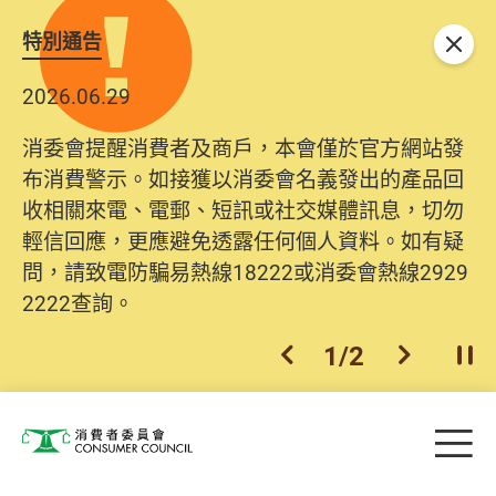
特別通告
關閉
2026.06.29
消委會提醒消費者及商戶，本會僅於官方網站發
布消費警示。如接獲以消委會名義發出的產品回
收相關來電、電郵、短訊或社交媒體訊息，切勿
輕信回應，更應避免透露任何個人資料。如有疑
問，請致電防騙易熱線18222或消委會熱線2929
2222查詢。
1
/
2
上一個
下一個
開
Skip to main content
目
消費者委員會