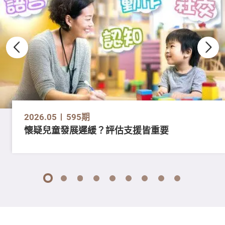
2026.05
595期
懷疑兒童發展遲緩？評估支援皆重要
1
2
3
4
5
6
7
8
9