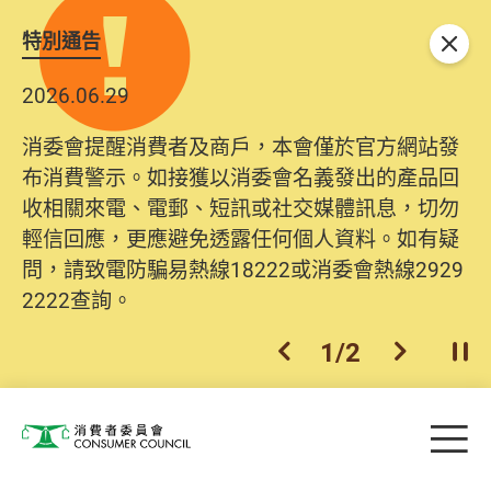
特別通告
關閉
2026.06.29
消委會提醒消費者及商戶，本會僅於官方網站發
布消費警示。如接獲以消委會名義發出的產品回
收相關來電、電郵、短訊或社交媒體訊息，切勿
輕信回應，更應避免透露任何個人資料。如有疑
問，請致電防騙易熱線18222或消委會熱線2929
2222查詢。
1
/
2
上一個
下一個
開
Skip to main content
目
消費者委員會