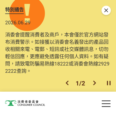
特別通告
關閉
2026.06.29
消委會提醒消費者及商戶，本會僅於官方網站發
布消費警示。如接獲以消委會名義發出的產品回
收相關來電、電郵、短訊或社交媒體訊息，切勿
輕信回應，更應避免透露任何個人資料。如有疑
問，請致電防騙易熱線18222或消委會熱線2929
2222查詢。
1
/
2
上一個
下一個
開
Skip to main content
目
消費者委員會