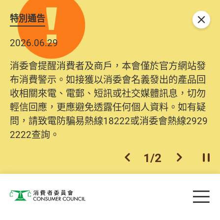
特別通告
關閉
2026.06.29
消委會提醒消費者及商戶，本會僅於官方網站發
布消費警示。如接獲以消委會名義發出的產品回
收相關來電、電郵、短訊或社交媒體訊息，切勿
輕信回應，更應避免透露任何個人資料。如有疑
問，請致電防騙易熱線18222或消委會熱線2929
2222查詢。
1
/
2
上一個
下一個
開
Skip to main content
目
消費者委員會