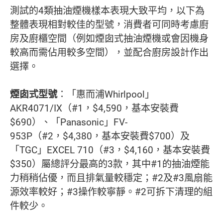
測試的4類抽油煙機樣本表現大致平均，以下為
整體表現相對較佳的型號，消費者可同時考慮廚
房及廚櫃空間（例如煙囱式抽油煙機或會因機身
較高而需佔用較多空間），並配合廚房設計作出
選擇。
煙囱式型號
：「惠而浦Whirlpool」
AKR4071/IX（#1，$4,590，基本安裝費
$690）、「Panasonic」FV-
953P（#2，$4,380，基本安裝費$700）及
「TGC」EXCEL 710（#3，$4,160，基本安裝費
$350）屬總評分最高的3款，其中#1的抽油煙能
力稍稍佔優，而且排氣量較穩定；#2及#3風扇能
源效率較好；#3操作較寧靜。#2可拆下清理的組
件較少。