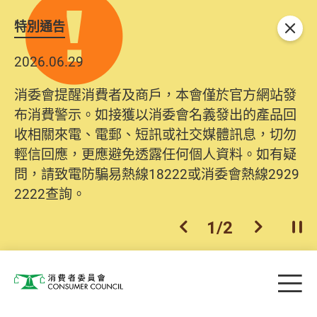
特別通告
關閉
2026.06.29
消委會提醒消費者及商戶，本會僅於官方網站發
布消費警示。如接獲以消委會名義發出的產品回
收相關來電、電郵、短訊或社交媒體訊息，切勿
輕信回應，更應避免透露任何個人資料。如有疑
問，請致電防騙易熱線18222或消委會熱線2929
2222查詢。
1
/
2
上一個
下一個
開
Skip to main content
目
消費者委員會